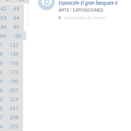
Exposición El gran banquete II
42
43
ARTE / EXPOSICIONES
63
64
Santa Marta de Tormes
84
85
04
105
1
122
8
139
5
156
2
173
9
190
6
207
3
224
0
241
7
258
4
275