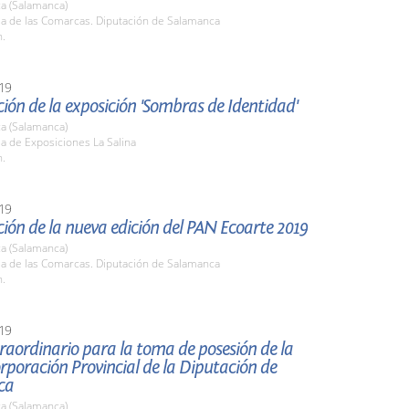
a (Salamanca)
la de las Comarcas. Diputación de Salamanca
h.
19
ión de la exposición 'Sombras de Identidad'
a (Salamanca)
la de Exposiciones La Salina
h.
19
ión de la nueva edición del PAN Ecoarte 2019
a (Salamanca)
la de las Comarcas. Diputación de Salamanca
h.
19
raordinario para la toma de posesión de la
poración Provincial de la Diputación de
ca
a (Salamanca)