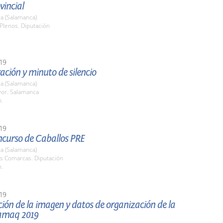
vincial
a (Salamanca)
Plenos. Diputación
19
ción y minuto de silencio
a (Salamanca)
yor. Salamanca
h.
19
ncurso de Caballos PRE
a (Salamanca)
as Comarcas. Diputación
h.
19
ión de la imagen y datos de organización de la
lamaq 2019