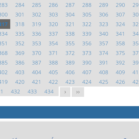
283
284
285
286
287
288
289
290
29
300
301
302
303
304
305
306
307
30
317
318
319
320
321
322
323
324
32
334
335
336
337
338
339
340
341
34
351
352
353
354
355
356
357
358
35
368
369
370
371
372
373
374
375
37
385
386
387
388
389
390
391
392
39
402
403
404
405
406
407
408
409
41
419
420
421
422
423
424
425
426
42
31
432
433
434
>
>>