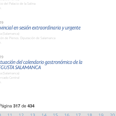
io del Palacio de la Salina
h.
19
vincial en sesión extraordinaria y urgente
a (Salamanca)
lón de Plenos. Diputación de Salamanca
h.
19
tuación del calendario gastronómico de la
EGUSTA SALAMANCA
a (Salamanca)
ercado Central
h.
Página
317
de
434
0
11
12
13
14
15
16
17
18
19
20