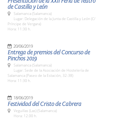
Presentación de la XXII Feria de Teatro
de Castilla y León
Salamanca (Salamanca)
Lugar: Delegación de la Junta de Castilla y León (C/
Príncipe de Vergara)
Hora: 11:30 h.
20/06/2019
Entrega de premios del Concurso de
Pinchos 2019
Salamanca (Salamanca)
Lugar: Sede de la Asociación de Hostelería de
Salamanca (Paseo de la Estación, 32-38)
Hora: 11:30 h.
18/06/2019
Festividad del Cristo de Cabrera
Veguillas (Las) (Salamanca)
Hora: 12.00 h.