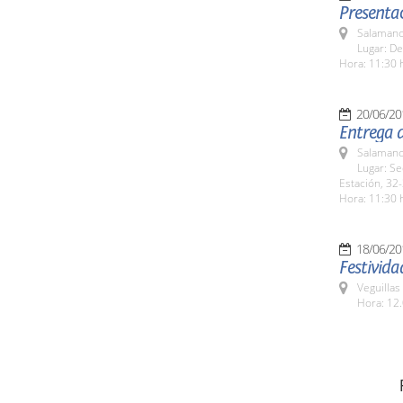
Presentac
Salamanc
Lugar: De
Hora: 11:30 
20/06/20
Entrega 
Salamanc
Lugar: Se
Estación, 32-
Hora: 11:30 
18/06/20
Festivida
Veguillas
Hora: 12.