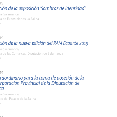
19
ión de la exposición 'Sombras de Identidad'
a (Salamanca)
la de Exposiciones La Salina
h.
19
ión de la nueva edición del PAN Ecoarte 2019
a (Salamanca)
la de las Comarcas. Diputación de Salamanca
h.
19
raordinario para la toma de posesión de la
poración Provincial de la Diputación de
ca
a (Salamanca)
io del Palacio de la Salina
h.