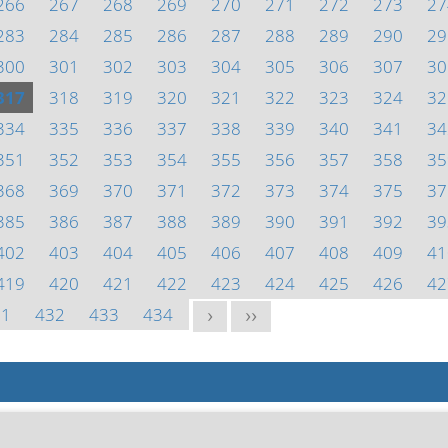
266
267
268
269
270
271
272
273
27
283
284
285
286
287
288
289
290
29
300
301
302
303
304
305
306
307
30
317
318
319
320
321
322
323
324
32
334
335
336
337
338
339
340
341
34
351
352
353
354
355
356
357
358
35
368
369
370
371
372
373
374
375
37
385
386
387
388
389
390
391
392
39
402
403
404
405
406
407
408
409
41
419
420
421
422
423
424
425
426
42
31
432
433
434
>
>>