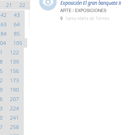
Exposición El gran banquete II
21
22
ARTE / EXPOSICIONES
42
43
Santa Marta de Tormes
63
64
84
85
04
105
1
122
8
139
5
156
2
173
9
190
6
207
3
224
0
241
7
258