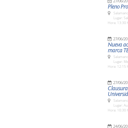
27/06/20
Pleno Pro
Salamanc
Lugar: Sa
Hora: 13:30 
27/06/20
Nueva ac
marca T
Salamanc
Lugar: M
Hora: 12:15 
27/06/20
Clausura 
Universid
Salamanc
Lugar: Au
Hora: 10:30 
24/06/20