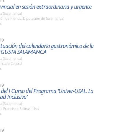
19
vincial en sesión extraordinaria y urgente
a (Salamanca)
lón de Plenos. Diputación de Salamanca
h.
19
tuación del calendario gastronómico de la
EGUSTA SALAMANCA
a (Salamanca)
ercado Central
h.
19
del I Curso del Programa 'Univer-USAL. La
ad Inclusiva'
a (Salamanca)
la Francisco Salinas. Usal
h.
19