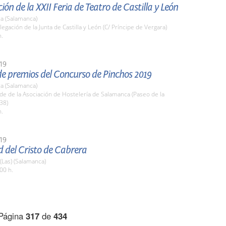
ión de la XXII Feria de Teatro de Castilla y León
a (Salamanca)
legación de la Junta de Castilla y León (C/ Príncipe de Vergara)
h.
19
de premios del Concurso de Pinchos 2019
a (Salamanca)
de de la Asociación de Hostelería de Salamanca (Paseo de la
38)
h.
19
d del Cristo de Cabrera
 (Las) (Salamanca)
00 h.
Página
317
de
434