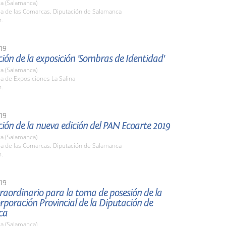
a (Salamanca)
la de las Comarcas. Diputación de Salamanca
h.
19
ión de la exposición 'Sombras de Identidad'
a (Salamanca)
la de Exposiciones La Salina
h.
19
ión de la nueva edición del PAN Ecoarte 2019
a (Salamanca)
la de las Comarcas. Diputación de Salamanca
h.
19
raordinario para la toma de posesión de la
poración Provincial de la Diputación de
ca
a (Salamanca)