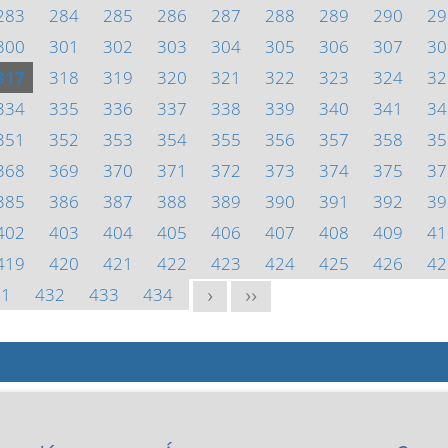
283
284
285
286
287
288
289
290
29
300
301
302
303
304
305
306
307
30
317
318
319
320
321
322
323
324
32
334
335
336
337
338
339
340
341
34
351
352
353
354
355
356
357
358
35
368
369
370
371
372
373
374
375
37
385
386
387
388
389
390
391
392
39
402
403
404
405
406
407
408
409
41
419
420
421
422
423
424
425
426
42
31
432
433
434
>
>>