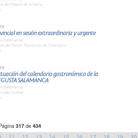
io del Palacio de la Salina
h.
19
vincial en sesión extraordinaria y urgente
a (Salamanca)
lón de Plenos. Diputación de Salamanca
h.
19
tuación del calendario gastronómico de la
EGUSTA SALAMANCA
a (Salamanca)
ercado Central
h.
Página
317
de
434
0
11
12
13
14
15
16
17
18
19
20