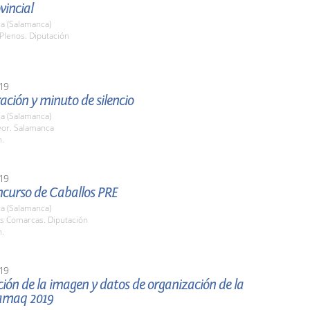
vincial
a (Salamanca)
Plenos. Diputación
19
ción y minuto de silencio
a (Salamanca)
yor. Salamanca
h.
19
ncurso de Caballos PRE
a (Salamanca)
as Comarcas. Diputación
h.
19
ión de la imagen y datos de organización de la
lamaq 2019