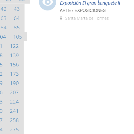
Exposición El gran banquete II
42
43
ARTE / EXPOSICIONES
63
64
Santa Marta de Tormes
84
85
04
105
1
122
8
139
5
156
2
173
9
190
6
207
3
224
0
241
7
258
4
275