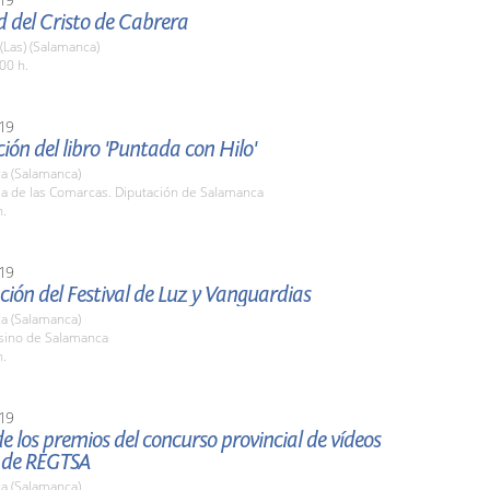
d del Cristo de Cabrera
 (Las) (Salamanca)
00 h.
19
ión del libro 'Puntada con Hilo'
a (Salamanca)
la de las Comarcas. Diputación de Salamanca
h.
19
ión del Festival de Luz y Vanguardias
a (Salamanca)
asino de Salamanca
h.
19
e los premios del concurso provincial de vídeos
s de REGTSA
a (Salamanca)