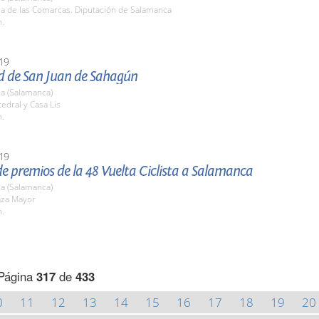
la de las Comarcas. Diputación de Salamanca
h.
19
ad de San Juan de Sahagún
a (Salamanca)
tedral y Casa Lis
h.
19
e premios de la 48 Vuelta Ciclista a Salamanca
a (Salamanca)
aza Mayor
h.
Página
317
de
433
0
11
12
13
14
15
16
17
18
19
20