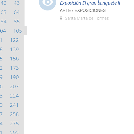
42
43
Exposición El gran banquete II
ARTE / EXPOSICIONES
63
64
Santa Marta de Tormes
84
85
04
105
1
122
8
139
5
156
2
173
9
190
6
207
3
224
0
241
7
258
4
275
1
292