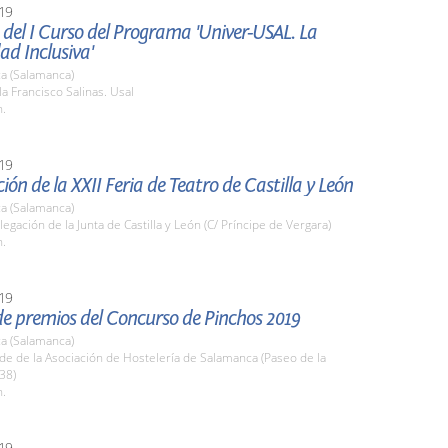
19
del I Curso del Programa 'Univer-USAL. La
ad Inclusiva'
a (Salamanca)
la Francisco Salinas. Usal
h.
19
ión de la XXII Feria de Teatro de Castilla y León
a (Salamanca)
legación de la Junta de Castilla y León (C/ Príncipe de Vergara)
h.
19
de premios del Concurso de Pinchos 2019
a (Salamanca)
de de la Asociación de Hostelería de Salamanca (Paseo de la
38)
h.
19