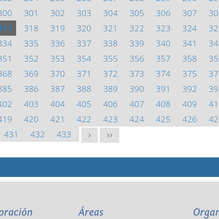
300
301
302
303
304
305
306
307
30
317
318
319
320
321
322
323
324
32
334
335
336
337
338
339
340
341
34
351
352
353
354
355
356
357
358
35
368
369
370
371
372
373
374
375
37
385
386
387
388
389
390
391
392
39
402
403
404
405
406
407
408
409
41
419
420
421
422
423
424
425
426
42
431
432
433
>
>>
oración
Áreas
Orga