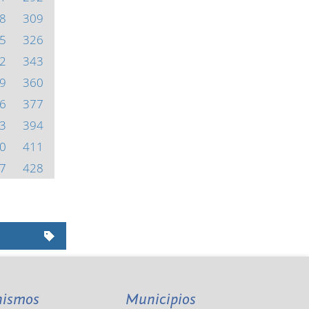
8
309
5
326
2
343
9
360
6
377
3
394
0
411
7
428
nismos
Municipios