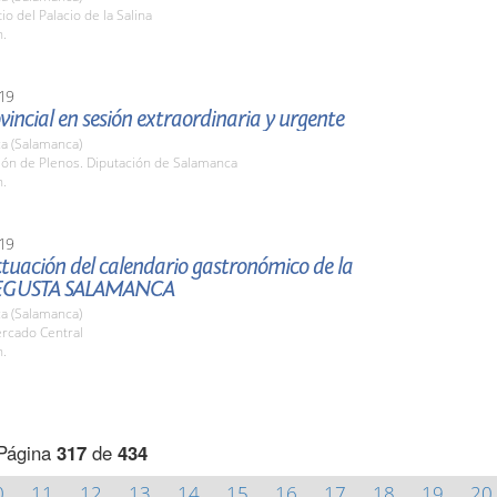
io del Palacio de la Salina
h.
19
vincial en sesión extraordinaria y urgente
a (Salamanca)
lón de Plenos. Diputación de Salamanca
h.
19
tuación del calendario gastronómico de la
EGUSTA SALAMANCA
a (Salamanca)
ercado Central
h.
Página
317
de
434
0
11
12
13
14
15
16
17
18
19
20