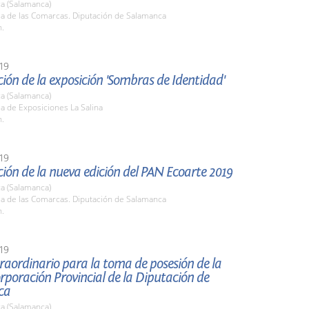
a (Salamanca)
la de las Comarcas. Diputación de Salamanca
h.
19
ión de la exposición 'Sombras de Identidad'
a (Salamanca)
la de Exposiciones La Salina
h.
19
ión de la nueva edición del PAN Ecoarte 2019
a (Salamanca)
la de las Comarcas. Diputación de Salamanca
h.
19
raordinario para la toma de posesión de la
poración Provincial de la Diputación de
ca
a (Salamanca)