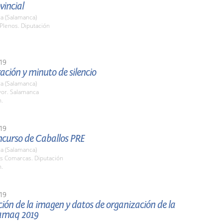
vincial
a (Salamanca)
Plenos. Diputación
19
ción y minuto de silencio
a (Salamanca)
yor. Salamanca
h.
19
ncurso de Caballos PRE
a (Salamanca)
as Comarcas. Diputación
h.
19
ión de la imagen y datos de organización de la
lamaq 2019