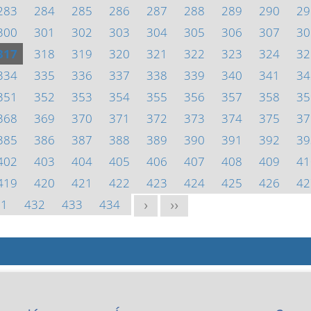
283
284
285
286
287
288
289
290
29
300
301
302
303
304
305
306
307
30
317
318
319
320
321
322
323
324
32
334
335
336
337
338
339
340
341
34
351
352
353
354
355
356
357
358
35
368
369
370
371
372
373
374
375
37
385
386
387
388
389
390
391
392
39
402
403
404
405
406
407
408
409
41
419
420
421
422
423
424
425
426
42
31
432
433
434
>
>>