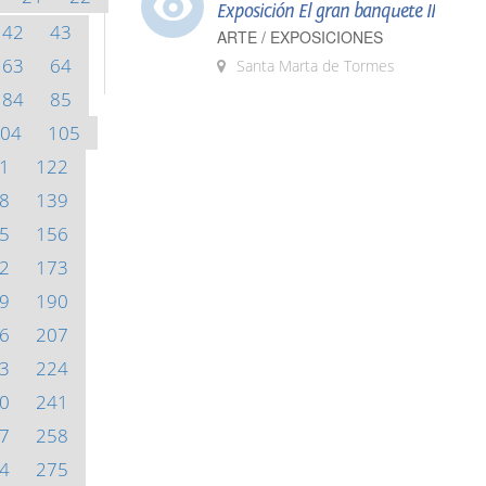
Exposición El gran banquete II
42
43
ARTE / EXPOSICIONES
63
64
Santa Marta de Tormes
84
85
04
105
1
122
8
139
5
156
2
173
9
190
6
207
3
224
0
241
7
258
4
275