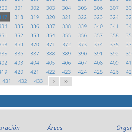
300
301
302
303
304
305
306
307
30
317
318
319
320
321
322
323
324
32
334
335
336
337
338
339
340
341
34
351
352
353
354
355
356
357
358
35
368
369
370
371
372
373
374
375
37
385
386
387
388
389
390
391
392
39
402
403
404
405
406
407
408
409
41
419
420
421
422
423
424
425
426
42
431
432
433
>
>>
oración
Áreas
Orga