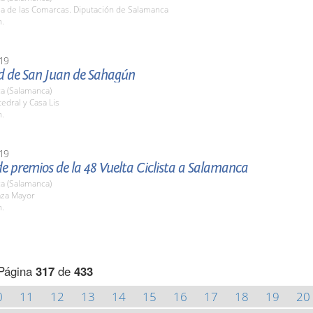
la de las Comarcas. Diputación de Salamanca
h.
19
ad de San Juan de Sahagún
a (Salamanca)
tedral y Casa Lis
h.
19
e premios de la 48 Vuelta Ciclista a Salamanca
a (Salamanca)
aza Mayor
h.
Página
317
de
433
0
11
12
13
14
15
16
17
18
19
20