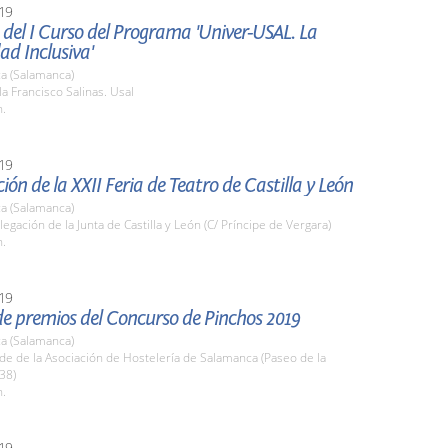
19
del I Curso del Programa 'Univer-USAL. La
ad Inclusiva'
a (Salamanca)
la Francisco Salinas. Usal
h.
19
ión de la XXII Feria de Teatro de Castilla y León
a (Salamanca)
legación de la Junta de Castilla y León (C/ Príncipe de Vergara)
h.
19
de premios del Concurso de Pinchos 2019
a (Salamanca)
de de la Asociación de Hostelería de Salamanca (Paseo de la
38)
h.
19