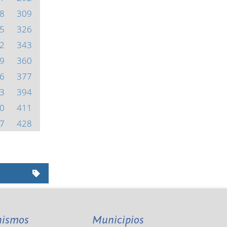
8
309
5
326
2
343
9
360
6
377
3
394
0
411
7
428
nismos
Municipios