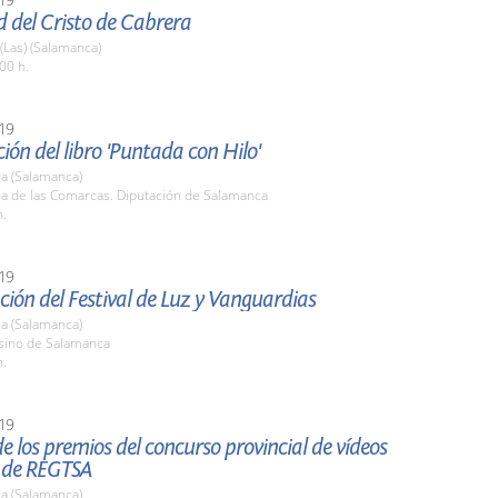
d del Cristo de Cabrera
 (Las) (Salamanca)
00 h.
19
ión del libro 'Puntada con Hilo'
a (Salamanca)
la de las Comarcas. Diputación de Salamanca
h.
19
ión del Festival de Luz y Vanguardias
a (Salamanca)
asino de Salamanca
h.
19
e los premios del concurso provincial de vídeos
s de REGTSA
a (Salamanca)