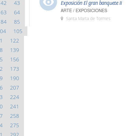
42
43
Exposición El gran banquete II
ARTE / EXPOSICIONES
63
64
Santa Marta de Tormes
84
85
04
105
1
122
8
139
5
156
2
173
9
190
6
207
3
224
0
241
7
258
4
275
1
292