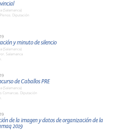
vincial
a (Salamanca)
Plenos. Diputación
19
ción y minuto de silencio
a (Salamanca)
yor. Salamanca
h.
19
ncurso de Caballos PRE
a (Salamanca)
as Comarcas. Diputación
h.
19
ión de la imagen y datos de organización de la
lamaq 2019