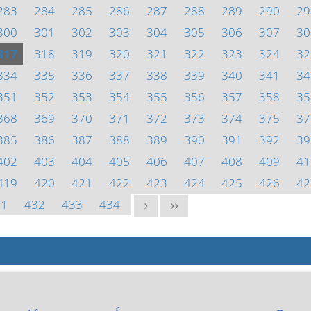
283
284
285
286
287
288
289
290
29
300
301
302
303
304
305
306
307
30
317
318
319
320
321
322
323
324
32
334
335
336
337
338
339
340
341
34
351
352
353
354
355
356
357
358
35
368
369
370
371
372
373
374
375
37
385
386
387
388
389
390
391
392
39
402
403
404
405
406
407
408
409
41
419
420
421
422
423
424
425
426
42
31
432
433
434
>
>>