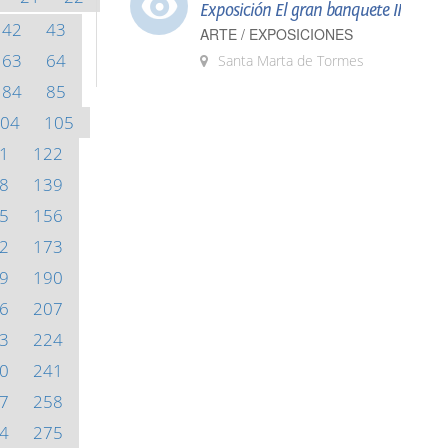
Exposición El gran banquete II
42
43
ARTE / EXPOSICIONES
63
64
Santa Marta de Tormes
84
85
04
105
1
122
8
139
5
156
2
173
9
190
6
207
3
224
0
241
7
258
4
275