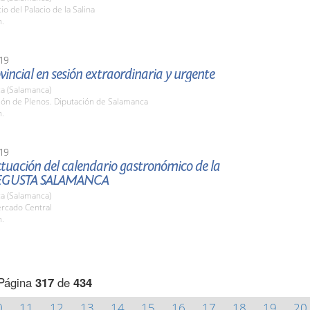
io del Palacio de la Salina
h.
19
vincial en sesión extraordinaria y urgente
a (Salamanca)
lón de Plenos. Diputación de Salamanca
h.
19
tuación del calendario gastronómico de la
EGUSTA SALAMANCA
a (Salamanca)
ercado Central
h.
Página
317
de
434
0
11
12
13
14
15
16
17
18
19
20