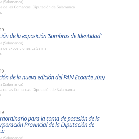
a (Salamanca)
la de las Comarcas. Diputación de Salamanca
h.
19
ión de la exposición 'Sombras de Identidad'
a (Salamanca)
la de Exposiciones La Salina
h.
19
ión de la nueva edición del PAN Ecoarte 2019
a (Salamanca)
la de las Comarcas. Diputación de Salamanca
h.
19
raordinario para la toma de posesión de la
poración Provincial de la Diputación de
ca
a (Salamanca)