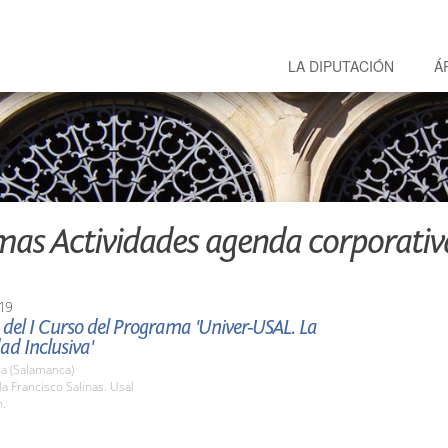
LA DIPUTACIÓN
Á
mas Actividades agenda corporativ
19
del I Curso del Programa 'Univer-USAL. La
ad Inclusiva'
a (Salamanca)
la Francisco Salinas. Usal
h.