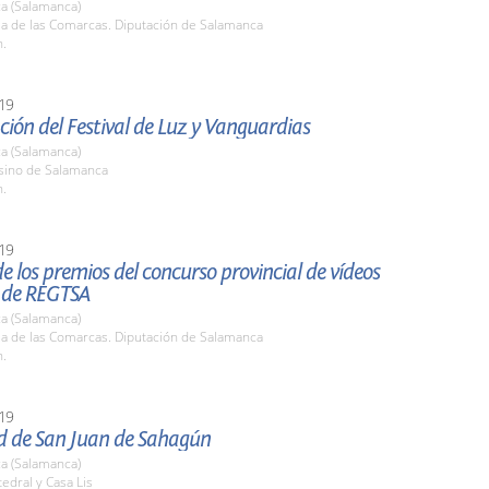
a (Salamanca)
la de las Comarcas. Diputación de Salamanca
h.
19
ión del Festival de Luz y Vanguardias
a (Salamanca)
asino de Salamanca
h.
19
e los premios del concurso provincial de vídeos
s de REGTSA
a (Salamanca)
la de las Comarcas. Diputación de Salamanca
h.
19
ad de San Juan de Sahagún
a (Salamanca)
tedral y Casa Lis