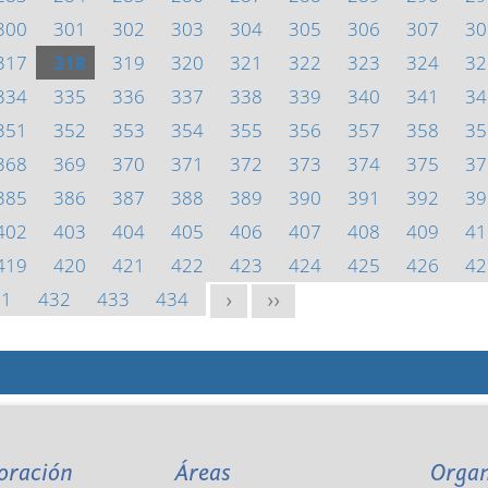
300
301
302
303
304
305
306
307
30
317
318
319
320
321
322
323
324
32
334
335
336
337
338
339
340
341
34
351
352
353
354
355
356
357
358
35
368
369
370
371
372
373
374
375
37
385
386
387
388
389
390
391
392
39
402
403
404
405
406
407
408
409
41
419
420
421
422
423
424
425
426
42
31
432
433
434
>
>>
oración
Áreas
Orga