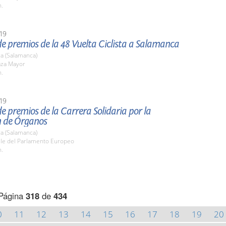
h.
19
e premios de la 48 Vuelta Ciclista a Salamanca
a (Salamanca)
aza Mayor
h.
19
e premios de la Carrera Solidaria por la
 de Órganos
a (Salamanca)
lle del Parlamento Europeo
h.
Página
318
de
434
0
11
12
13
14
15
16
17
18
19
20