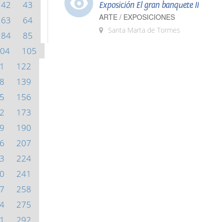
42
43
Exposición El gran banquete II
ARTE / EXPOSICIONES
63
64
Santa Marta de Tormes
84
85
04
105
1
122
8
139
5
156
2
173
9
190
6
207
3
224
0
241
7
258
4
275
1
292