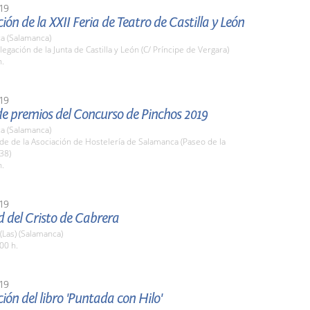
19
ión de la XXII Feria de Teatro de Castilla y León
a (Salamanca)
legación de la Junta de Castilla y León (C/ Príncipe de Vergara)
h.
19
de premios del Concurso de Pinchos 2019
a (Salamanca)
de de la Asociación de Hostelería de Salamanca (Paseo de la
38)
h.
19
d del Cristo de Cabrera
 (Las) (Salamanca)
00 h.
19
ión del libro 'Puntada con Hilo'