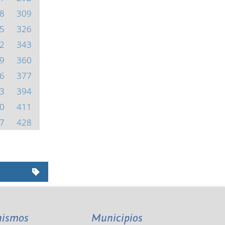
8
309
5
326
2
343
9
360
6
377
3
394
0
411
7
428
nismos
Municipios