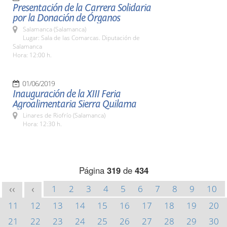
Presentación de la Carrera Solidaria
por la Donación de Órganos
Salamanca (Salamanca)
Lugar: Sala de las Comarcas. Diputación de
Salamanca
Hora: 12:00 h.
01/06/2019
Inauguración de la XIII Feria
Agroalimentaria Sierra Quilama
Linares de Riofrío (Salamanca)
Hora: 12:30 h.
Página
319
de
434
1
2
3
4
5
6
7
8
9
10
<<
<
11
12
13
14
15
16
17
18
19
20
21
22
23
24
25
26
27
28
29
30