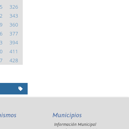
5
326
2
343
9
360
6
377
3
394
0
411
7
428
nismos
Municipios
Información Municipal