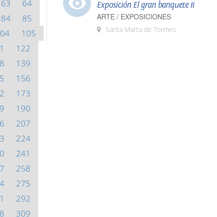
63
64
Exposición El gran banquete II
ARTE / EXPOSICIONES
84
85
Santa Marta de Tormes
04
105
1
122
8
139
5
156
2
173
9
190
6
207
3
224
0
241
7
258
4
275
1
292
8
309