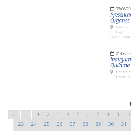
03/06/20
Presentac
Órganos
Salamanc
Lugar: Sa
Hora: 12:00 
01/06/20
Inaugurac
Quilama
Linares d
Hora: 12:
1
2
3
4
5
6
7
8
9
1
<<
<
23
24
25
26
27
28
29
30
31