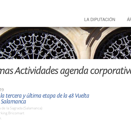
LA DIPUTACIÓN
Á
mas Actividades agenda corporativ
19
 la tercera y última etapa de la 48 Vuelta
 a Salamanca
 de la Sagrada (Salamanca)
rking Bricomart
h.