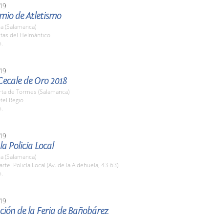
19
mio de Atletismo
a (Salamanca)
stas del Helmántico
h.
19
Cecale de Oro 2018
rta de Tormes (Salamanca)
tel Regio
h.
19
la Policía Local
a (Salamanca)
artel Policía Local (Av. de la Aldehuela, 43-63)
h.
19
ción de la Feria de Bañobárez