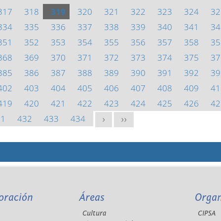
317
318
319
320
321
322
323
324
32
334
335
336
337
338
339
340
341
34
351
352
353
354
355
356
357
358
35
368
369
370
371
372
373
374
375
37
385
386
387
388
389
390
391
392
39
402
403
404
405
406
407
408
409
41
419
420
421
422
423
424
425
426
42
31
432
433
434
>
>>
oración
Áreas
Orga
Cultura
CIPSA