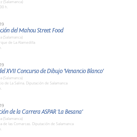
z (Salamanca)
00 h.
19
ción del Mahou Street Food
a (Salamanca)
rque de La Alamedilla
h.
19
el XVII Concurso de Dibujo 'Venancio Blanco'
a (Salamanca)
tio de La Salina. Diputación de Salamanca
h.
19
ión de la Carrera ASPAR 'La Besana'
a (Salamanca)
la de las Comarcas. Diputación de Salamanca
h.