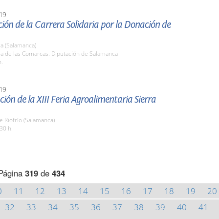
19
ión de la Carrera Solidaria por la Donación de
a (Salamanca)
la de las Comarcas. Diputación de Salamanca
h.
19
ión de la XIII Feria Agroalimentaria Sierra
e Riofrío (Salamanca)
30 h.
Página
319
de
434
0
11
12
13
14
15
16
17
18
19
20
32
33
34
35
36
37
38
39
40
41