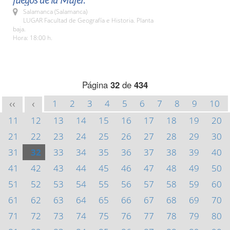
juegos de la Mujer.
Salamanca (Salamanca)
LUGAR Facultad de Geografía e Historia. Planta
baja.
Hora: 18:00 h.
Página
32
de
434
1
2
3
4
5
6
7
8
9
10
<<
<
11
12
13
14
15
16
17
18
19
20
21
22
23
24
25
26
27
28
29
30
31
32
33
34
35
36
37
38
39
40
41
42
43
44
45
46
47
48
49
50
51
52
53
54
55
56
57
58
59
60
61
62
63
64
65
66
67
68
69
70
71
72
73
74
75
76
77
78
79
80