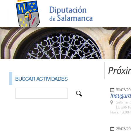
Próxi
BUSCAR ACTIVIDADES
30/03/20
Inaugura
Salamanc
LUGAR Pa
Hora: 13:00 
28/03/20