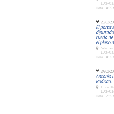
LUGAR Sa
Hora: 10:00 
25/03/20
El portav
diputado 
rueda de
el pleno 
Salamanc
LUGAR Sa
Hora: 10:00 
24/03/20
Antonio L
Rodrigo.
Ciudad R
LUGAR Se
Hora: 12:30 