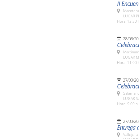
II Encuen
Macotera
LUGAR Pl
Hora: 12:30 
28/03/20
Celebraci
Martinam
LUGAR M
Hora: 11:00 
27/03/20
Celebraci
Salamanc
LUGAR Sa
Hora: 9:00 h.
27/03/20
Entrega d
Vallejera