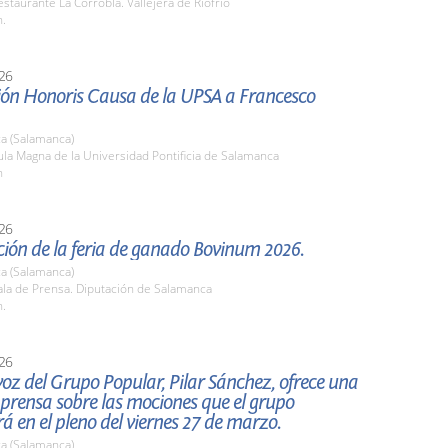
taurante La Corrobla. Vallejera de Riofrío
h.
26
ión Honoris Causa de la UPSA a Francesco
a (Salamanca)
la Magna de la Universidad Pontificia de Salamanca
h
26
ión de la feria de ganado Bovinum 2026.
a (Salamanca)
la de Prensa. Diputación de Salamanca
h.
26
oz del Grupo Popular, Pilar Sánchez, ofrece una
prensa sobre las mociones que el grupo
á en el pleno del viernes 27 de marzo.
a (Salamanca)