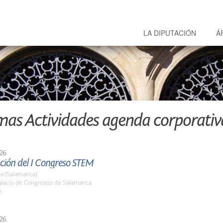
LA DIPUTACIÓN
Á
mas Actividades agenda corporativ
26
ción del I Congreso STEM
a (Salamanca)
lacio de Congresos de Salamanca
h.
26