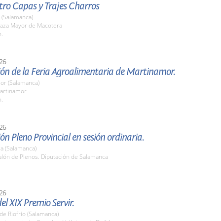
tro Capas y Trajes Charros
 (Salamanca)
aza Mayor de Macotera
h.
26
ón de la Feria Agroalimentaria de Martinamor.
or (Salamanca)
artinamor
h.
26
ón Pleno Provincial en sesión ordinaria.
a (Salamanca)
lón de Plenos. Diputación de Salamanca
26
el XIX Premio Servir.
 de Riofrío (Salamanca)