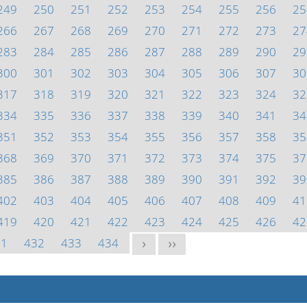
249
250
251
252
253
254
255
256
25
266
267
268
269
270
271
272
273
27
283
284
285
286
287
288
289
290
29
300
301
302
303
304
305
306
307
30
317
318
319
320
321
322
323
324
32
334
335
336
337
338
339
340
341
34
351
352
353
354
355
356
357
358
35
368
369
370
371
372
373
374
375
37
385
386
387
388
389
390
391
392
39
402
403
404
405
406
407
408
409
41
419
420
421
422
423
424
425
426
42
31
432
433
434
>
>>