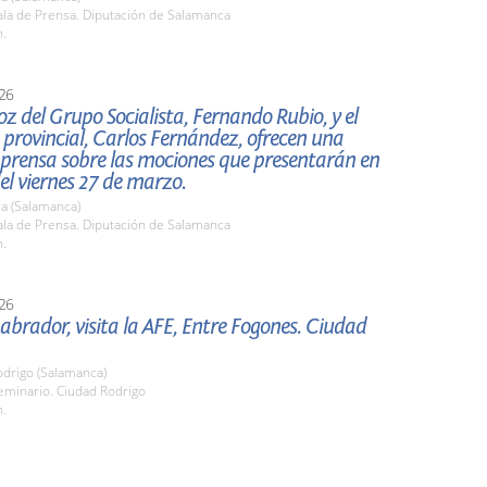
la de Prensa. Diputación de Salamanca
h.
26
oz del Grupo Socialista, Fernando Rubio, y el
provincial, Carlos Fernández, ofrecen una
 prensa sobre las mociones que presentarán en
del viernes 27 de marzo.
a (Salamanca)
la de Prensa. Diputación de Salamanca
h.
26
abrador, visita la AFE, Entre Fogones. Ciudad
odrigo (Salamanca)
minario. Ciudad Rodrigo
h.