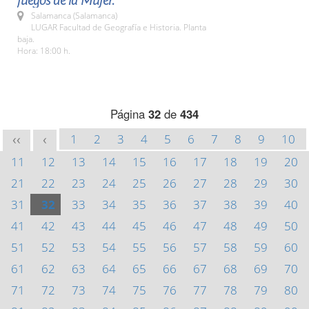
juegos de la Mujer.
Salamanca (Salamanca)
LUGAR Facultad de Geografía e Historia. Planta
baja.
Hora: 18:00 h.
Página
32
de
434
1
2
3
4
5
6
7
8
9
10
<<
<
11
12
13
14
15
16
17
18
19
20
21
22
23
24
25
26
27
28
29
30
31
32
33
34
35
36
37
38
39
40
41
42
43
44
45
46
47
48
49
50
51
52
53
54
55
56
57
58
59
60
61
62
63
64
65
66
67
68
69
70
71
72
73
74
75
76
77
78
79
80