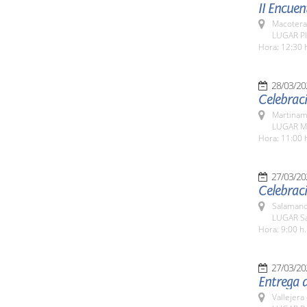
II Encuen
Macotera
LUGAR Pl
Hora: 12:30 
28/03/20
Celebraci
Martinam
LUGAR M
Hora: 11:00 
27/03/20
Celebraci
Salamanc
LUGAR Sa
Hora: 9:00 h.
27/03/20
Entrega d
Vallejera