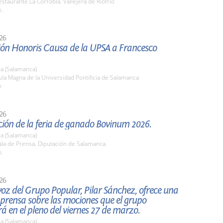
taurante La Corrobla. Vallejera de Riofrío
h.
26
ión Honoris Causa de la UPSA a Francesco
a (Salamanca)
la Magna de la Universidad Pontificia de Salamanca
h
26
ión de la feria de ganado Bovinum 2026.
a (Salamanca)
la de Prensa. Diputación de Salamanca
h.
26
oz del Grupo Popular, Pilar Sánchez, ofrece una
prensa sobre las mociones que el grupo
á en el pleno del viernes 27 de marzo.
a (Salamanca)