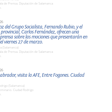
la de Prensa. Diputación de Salamanca
h.
26
oz del Grupo Socialista, Fernando Rubio, y el
provincial, Carlos Fernández, ofrecen una
 prensa sobre las mociones que presentarán en
del viernes 27 de marzo.
a (Salamanca)
la de Prensa. Diputación de Salamanca
h.
26
abrador, visita la AFE, Entre Fogones. Ciudad
odrigo (Salamanca)
minario. Ciudad Rodrigo
h.