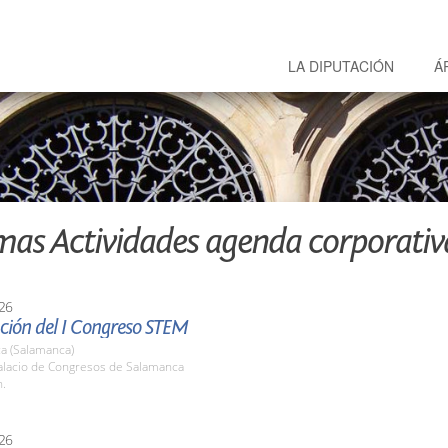
LA DIPUTACIÓN
Á
mas Actividades agenda corporativ
26
ción del I Congreso STEM
a (Salamanca)
lacio de Congresos de Salamanca
h.
26