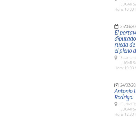
LUGAR Sa
Hora: 10:00 
25/03/20
El portav
diputado 
rueda de
el pleno 
Salamanc
LUGAR Sa
Hora: 10:00 
24/03/20
Antonio L
Rodrigo.
Ciudad R
LUGAR Se
Hora: 12:30 