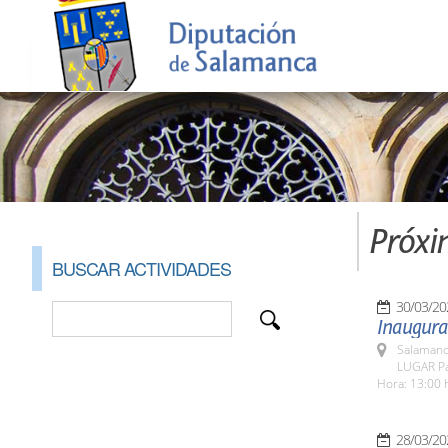
Próxi
BUSCAR ACTIVIDADES
30/03/20
Inaugura
Salamanc
LUGAR Pa
Hora: 13:00 
28/03/20