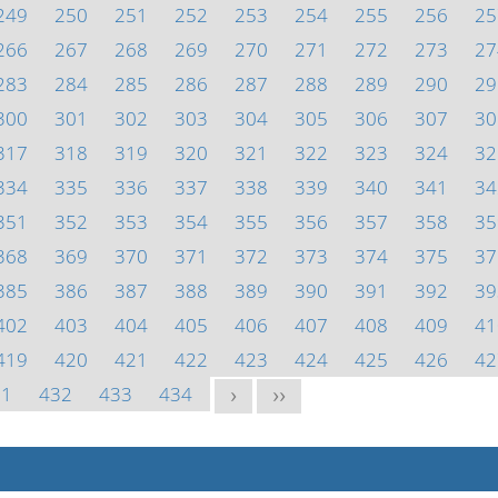
249
250
251
252
253
254
255
256
25
266
267
268
269
270
271
272
273
27
283
284
285
286
287
288
289
290
29
300
301
302
303
304
305
306
307
30
317
318
319
320
321
322
323
324
32
334
335
336
337
338
339
340
341
34
351
352
353
354
355
356
357
358
35
368
369
370
371
372
373
374
375
37
385
386
387
388
389
390
391
392
39
402
403
404
405
406
407
408
409
41
419
420
421
422
423
424
425
426
42
31
432
433
434
>
>>