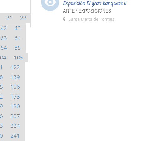
Exposición El gran banquete II
ARTE / EXPOSICIONES
21
22
Santa Marta de Tormes
42
43
63
64
84
85
04
105
1
122
8
139
5
156
2
173
9
190
6
207
3
224
0
241