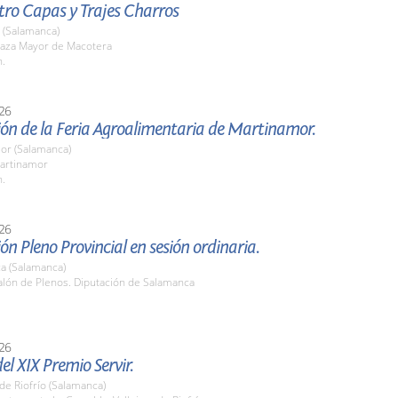
tro Capas y Trajes Charros
 (Salamanca)
aza Mayor de Macotera
h.
26
ón de la Feria Agroalimentaria de Martinamor.
or (Salamanca)
artinamor
h.
26
ón Pleno Provincial en sesión ordinaria.
a (Salamanca)
lón de Plenos. Diputación de Salamanca
26
el XIX Premio Servir.
 de Riofrío (Salamanca)