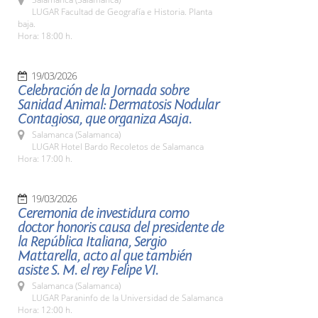
LUGAR Facultad de Geografía e Historia. Planta
baja.
Hora: 18:00 h.
19/03/2026
Celebración de la Jornada sobre
Sanidad Animal: Dermatosis Nodular
Contagiosa, que organiza Asaja.
Salamanca (Salamanca)
LUGAR Hotel Bardo Recoletos de Salamanca
Hora: 17:00 h.
19/03/2026
Ceremonia de investidura como
doctor honoris causa del presidente de
la República Italiana, Sergio
Mattarella, acto al que también
asiste S. M. el rey Felipe VI.
Salamanca (Salamanca)
LUGAR Paraninfo de la Universidad de Salamanca
Hora: 12:00 h.