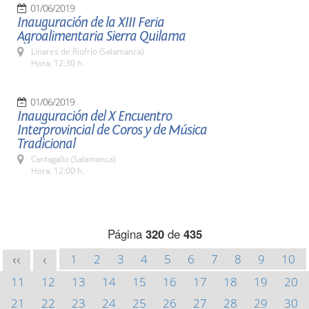
01/06/2019
Inauguración de la XIII Feria
Agroalimentaria Sierra Quilama
Linares de Riofrío (Salamanca)
Hora: 12:30 h.
01/06/2019
Inauguración del X Encuentro
Interprovincial de Coros y de Música
Tradicional
Cantagallo (Salamanca)
Hora: 12:00 h.
Página
320
de
435
1
2
3
4
5
6
7
8
9
10
<<
<
11
12
13
14
15
16
17
18
19
20
21
22
23
24
25
26
27
28
29
30