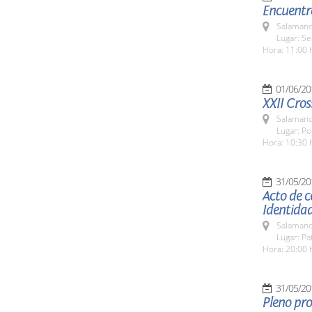
Encuentr
Salamanc
Lugar: Se
Hora: 11:00 
01/06/20
XXII Cros
Salamanc
Lugar: Pol
Hora: 10:30 
31/05/20
Acto de c
Identida
Salamanc
Lugar: Pa
Hora: 20:00 
31/05/20
Pleno pro