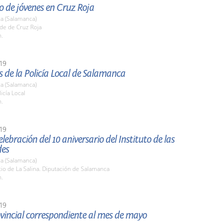
o de jóvenes en Cruz Roja
a (Salamanca)
de de Cruz Roja
h.
19
s de la Policía Local de Salamanca
a (Salamanca)
icía Local
h.
19
elebración del 10 aniversario del Instituto de las
des
a (Salamanca)
tio de La Salina. Diputación de Salamanca
h.
19
vincial correspondiente al mes de mayo