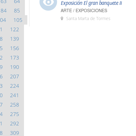
63
64
Exposición El gran banquete II
84
85
ARTE / EXPOSICIONES
Santa Marta de Tormes
04
105
1
122
8
139
5
156
2
173
9
190
6
207
3
224
0
241
7
258
4
275
1
292
8
309