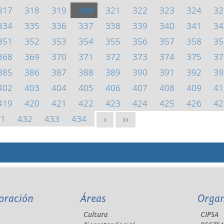
317
318
319
320
321
322
323
324
32
334
335
336
337
338
339
340
341
34
351
352
353
354
355
356
357
358
35
368
369
370
371
372
373
374
375
37
385
386
387
388
389
390
391
392
39
402
403
404
405
406
407
408
409
41
419
420
421
422
423
424
425
426
42
31
432
433
434
>
>>
oración
Áreas
Orga
Cultura
CIPSA