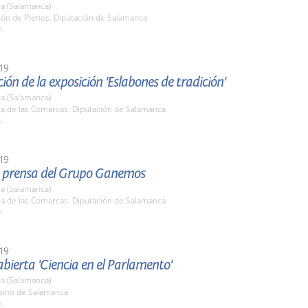
a (Salamanca)
lón de Plenos. Diputación de Salamanca
h.
19
ión de la exposición 'Eslabones de tradición'
a (Salamanca)
la de las Comarcas. Diputación de Salamanca
h.
19
 prensa del Grupo Ganemos
a (Salamanca)
la de las Comarcas. Diputación de Salamanca
h.
19
bierta 'Ciencia en el Parlamento'
a (Salamanca)
asino de Salamanca
h.