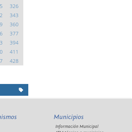
5
326
2
343
9
360
6
377
3
394
0
411
7
428
nismos
Municipios
Información Municipal