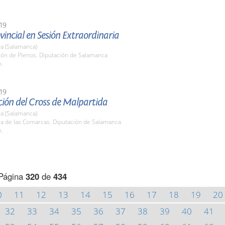
19
vincial en Sesión Extraordinaria
a (Salamanca)
lón de Plenos. Diputación de Salamanca
h.
19
ción del Cross de Malpartida
a (Salamanca)
la de las Comarcas. Diputación de Salamanca
h.
Página
320
de
434
0
11
12
13
14
15
16
17
18
19
20
32
33
34
35
36
37
38
39
40
41