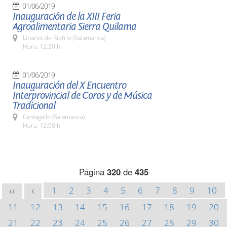
01/06/2019
Inauguración de la XIII Feria
Agroalimentaria Sierra Quilama
Linares de Riofrío (Salamanca)
Hora: 12:30 h.
01/06/2019
Inauguración del X Encuentro
Interprovincial de Coros y de Música
Tradicional
Cantagallo (Salamanca)
Hora: 12:00 h.
Página
320
de
435
1
2
3
4
5
6
7
8
9
10
<<
<
11
12
13
14
15
16
17
18
19
20
21
22
23
24
25
26
27
28
29
30