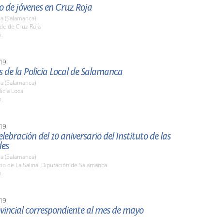
o de jóvenes en Cruz Roja
a (Salamanca)
de de Cruz Roja
h.
19
s de la Policía Local de Salamanca
a (Salamanca)
icía Local
h.
19
elebración del 10 aniversario del Instituto de las
des
a (Salamanca)
tio de La Salina. Diputación de Salamanca
h.
19
vincial correspondiente al mes de mayo