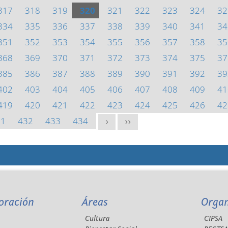
317
318
319
320
321
322
323
324
32
334
335
336
337
338
339
340
341
34
351
352
353
354
355
356
357
358
35
368
369
370
371
372
373
374
375
37
385
386
387
388
389
390
391
392
39
402
403
404
405
406
407
408
409
41
419
420
421
422
423
424
425
426
42
31
432
433
434
>
>>
oración
Áreas
Orga
Cultura
CIPSA