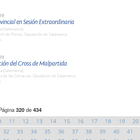
19
vincial en Sesión Extraordinaria
a (Salamanca)
lón de Plenos. Diputación de Salamanca
h.
19
ción del Cross de Malpartida
a (Salamanca)
la de las Comarcas. Diputación de Salamanca
h.
Página
320
de
434
0
11
12
13
14
15
16
17
18
19
20
32
33
34
35
36
37
38
39
40
41