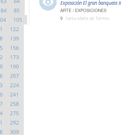
63
64
Exposición El gran banquete II
84
85
ARTE / EXPOSICIONES
Santa Marta de Tormes
04
105
1
122
8
139
5
156
2
173
9
190
6
207
3
224
0
241
7
258
4
275
1
292
8
309