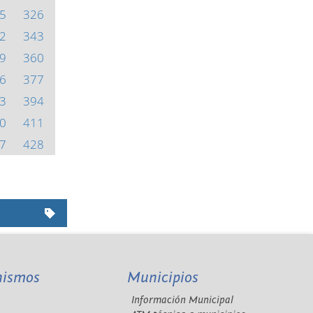
5
326
2
343
9
360
6
377
3
394
0
411
7
428
nismos
Municipios
Información Municipal