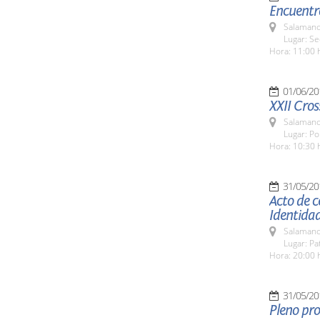
Encuentr
Salamanc
Lugar: Se
Hora: 11:00 
01/06/20
XXII Cros
Salamanc
Lugar: Pol
Hora: 10:30 
31/05/20
Acto de c
Identida
Salamanc
Lugar: Pa
Hora: 20:00 
31/05/20
Pleno pro