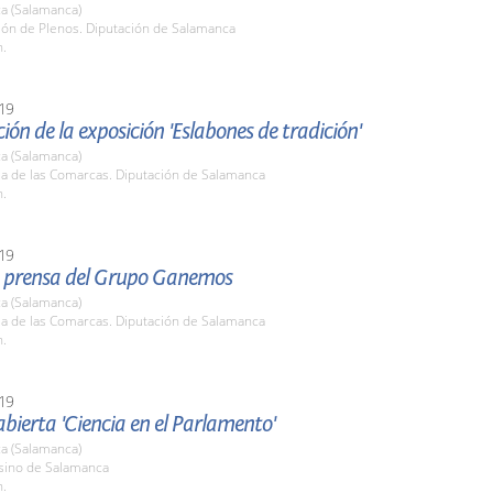
a (Salamanca)
lón de Plenos. Diputación de Salamanca
h.
19
ión de la exposición 'Eslabones de tradición'
a (Salamanca)
la de las Comarcas. Diputación de Salamanca
h.
19
 prensa del Grupo Ganemos
a (Salamanca)
la de las Comarcas. Diputación de Salamanca
h.
19
bierta 'Ciencia en el Parlamento'
a (Salamanca)
asino de Salamanca
h.