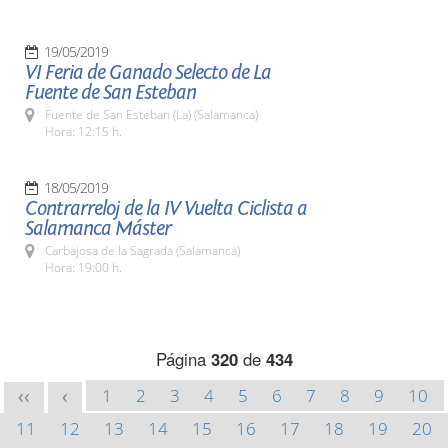
19/05/2019
VI Feria de Ganado Selecto de La
Fuente de San Esteban
Fuente de San Esteban (La) (Salamanca)
Hora: 12:15 h.
18/05/2019
Contrarreloj de la IV Vuelta Ciclista a
Salamanca Máster
Carbajosa de la Sagrada (Salamanca)
Hora: 19:00 h.
Página
320
de
434
1
2
3
4
5
6
7
8
9
10
<<
<
11
12
13
14
15
16
17
18
19
20