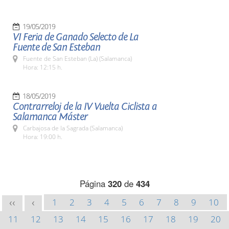
19/05/2019
VI Feria de Ganado Selecto de La
Fuente de San Esteban
Fuente de San Esteban (La) (Salamanca)
Hora: 12:15 h.
18/05/2019
Contrarreloj de la IV Vuelta Ciclista a
Salamanca Máster
Carbajosa de la Sagrada (Salamanca)
Hora: 19:00 h.
Página
320
de
434
1
2
3
4
5
6
7
8
9
10
<<
<
11
12
13
14
15
16
17
18
19
20