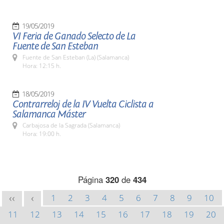
19/05/2019
VI Feria de Ganado Selecto de La
Fuente de San Esteban
Fuente de San Esteban (La) (Salamanca)
Hora: 12:15 h.
18/05/2019
Contrarreloj de la IV Vuelta Ciclista a
Salamanca Máster
Carbajosa de la Sagrada (Salamanca)
Hora: 19:00 h.
Página
320
de
434
1
2
3
4
5
6
7
8
9
10
<<
<
11
12
13
14
15
16
17
18
19
20