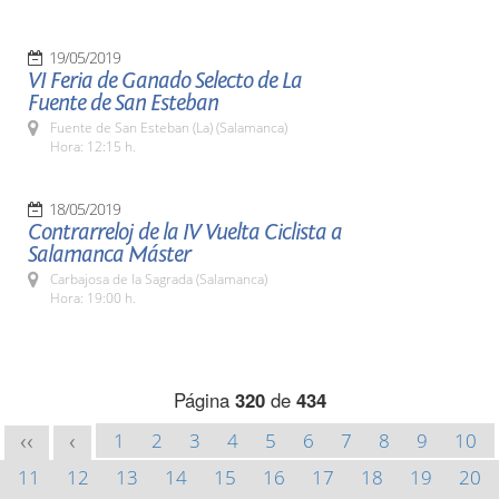
19/05/2019
VI Feria de Ganado Selecto de La
Fuente de San Esteban
Fuente de San Esteban (La) (Salamanca)
Hora: 12:15 h.
18/05/2019
Contrarreloj de la IV Vuelta Ciclista a
Salamanca Máster
Carbajosa de la Sagrada (Salamanca)
Hora: 19:00 h.
Página
320
de
434
1
2
3
4
5
6
7
8
9
10
<<
<
11
12
13
14
15
16
17
18
19
20