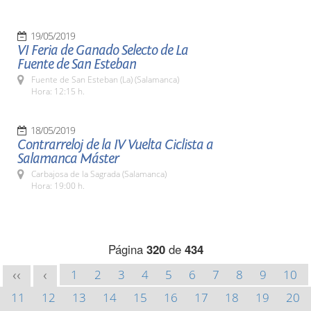
19/05/2019
VI Feria de Ganado Selecto de La
Fuente de San Esteban
Fuente de San Esteban (La) (Salamanca)
Hora: 12:15 h.
18/05/2019
Contrarreloj de la IV Vuelta Ciclista a
Salamanca Máster
Carbajosa de la Sagrada (Salamanca)
Hora: 19:00 h.
Página
320
de
434
1
2
3
4
5
6
7
8
9
10
<<
<
11
12
13
14
15
16
17
18
19
20