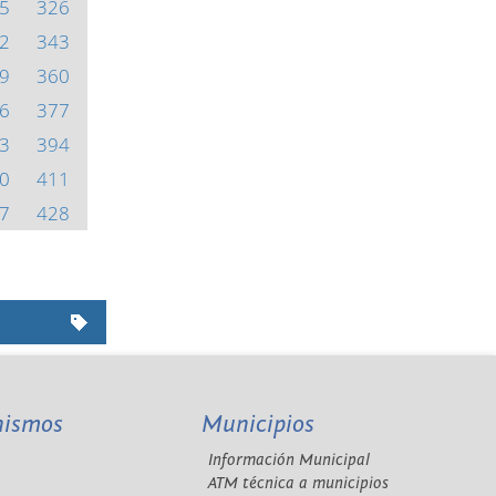
5
326
2
343
9
360
6
377
3
394
0
411
7
428
nismos
Municipios
Información Municipal
A
ATM técnica a municipios