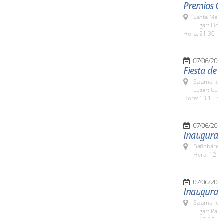
Premios 
Santa Ma
Lugar: Ho
Hora: 21:30 
07/06/20
Fiesta de 
Salamanc
Lugar: Cu
Hora: 13:15 
07/06/20
Inaugura
Bañobáre
Hora: 12:
07/06/20
Inaugura
Salamanc
Lugar: Pa