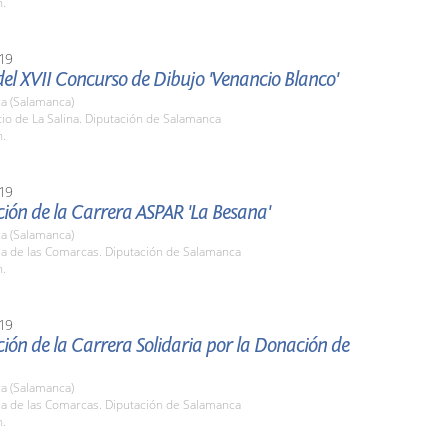
h.
19
el XVII Concurso de Dibujo 'Venancio Blanco'
a (Salamanca)
tio de La Salina. Diputación de Salamanca
h.
19
ión de la Carrera ASPAR 'La Besana'
a (Salamanca)
la de las Comarcas. Diputación de Salamanca
h.
19
ión de la Carrera Solidaria por la Donación de
a (Salamanca)
la de las Comarcas. Diputación de Salamanca
h.