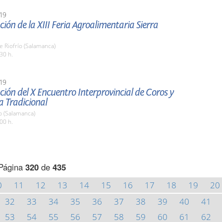
19
ión de la XIII Feria Agroalimentaria Sierra
e Riofrío (Salamanca)
30 h.
19
ión del X Encuentro Interprovincial de Coros y
a Tradicional
o (Salamanca)
00 h.
Página
320
de
435
0
11
12
13
14
15
16
17
18
19
20
32
33
34
35
36
37
38
39
40
41
53
54
55
56
57
58
59
60
61
62