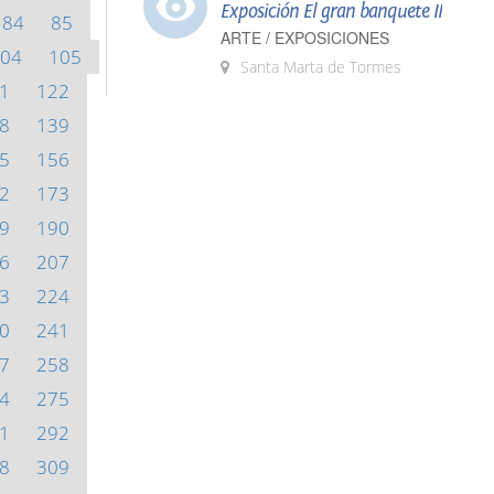
Exposición El gran banquete II
84
85
ARTE / EXPOSICIONES
04
105
Santa Marta de Tormes
1
122
8
139
5
156
2
173
9
190
6
207
3
224
0
241
7
258
4
275
1
292
8
309