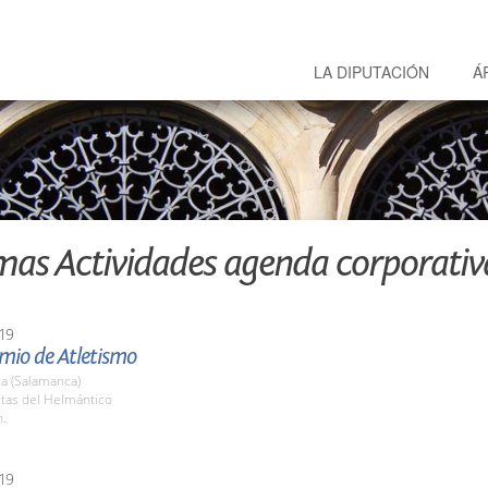
LA DIPUTACIÓN
Á
mas Actividades agenda corporativ
19
mio de Atletismo
a (Salamanca)
stas del Helmántico
h.
19