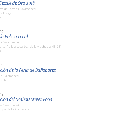
Cecale de Oro 2018
rta de Tormes (Salamanca)
tel Regio
h.
19
la Policía Local
a (Salamanca)
artel Policía Local (Av. de la Aldehuela, 43-63)
h.
19
ción de la Feria de Bañobárez
z (Salamanca)
00 h.
19
ción del Mahou Street Food
a (Salamanca)
rque de La Alamedilla