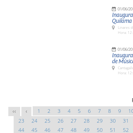
01/06/20
Inaugurac
Quilama
Linares d
Hora: 12:
01/06/20
Inaugurac
de Músic
Cantagall
Hora: 12:
1
2
3
4
5
6
7
8
9
1
<<
<
23
24
25
26
27
28
29
30
31
44
45
46
47
48
49
50
51
52