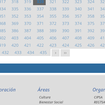
317
318
319
320
321
322
323
324
32
334
335
336
337
338
339
340
341
34
351
352
353
354
355
356
357
358
35
368
369
370
371
372
373
374
375
37
385
386
387
388
389
390
391
392
39
402
403
404
405
406
407
408
409
41
419
420
421
422
423
424
425
426
42
432
433
434
435
>
>>
oración
Áreas
Orga
Cultura
CIPSA
Bienestar Social
REGTS