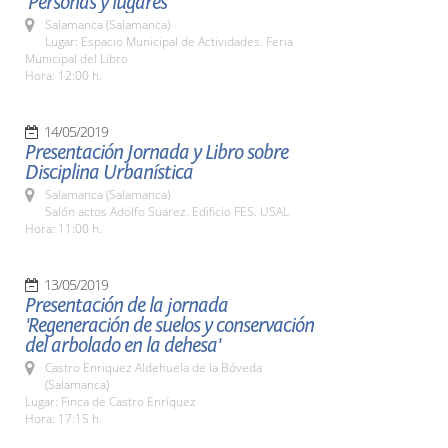
'Personas y lugares'
Salamanca (Salamanca)
Lugar: Espacio Municipal de Actividades. Feria
Municipal del Libro
Hora: 12:00 h.
14/05/2019
Presentación Jornada y Libro sobre
Disciplina Urbanística
Salamanca (Salamanca)
Salón actos Adolfo Suarez. Edificio FES. USAL
Hora: 11:00 h.
13/05/2019
Presentación de la jornada
'Regeneración de suelos y conservación
del arbolado en la dehesa'
Castro Enriquez Aldehuela de la Bóveda
(Salamanca)
Lugar: Finca de Castro Enríquez
Hora: 17:15 h.