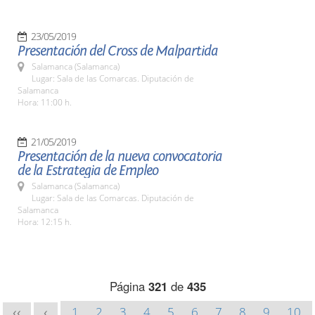
23/05/2019
Presentación del Cross de Malpartida
Salamanca (Salamanca)
Lugar: Sala de las Comarcas. Diputación de
Salamanca
Hora: 11:00 h.
21/05/2019
Presentación de la nueva convocatoria
de la Estrategia de Empleo
Salamanca (Salamanca)
Lugar: Sala de las Comarcas. Diputación de
Salamanca
Hora: 12:15 h.
Página
321
de
435
1
2
3
4
5
6
7
8
9
10
<<
<