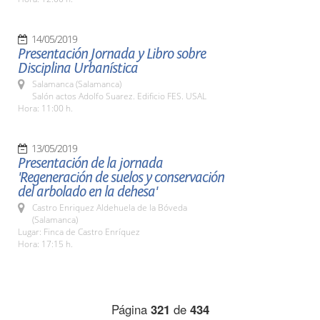
14/05/2019
Presentación Jornada y Libro sobre
Disciplina Urbanística
Salamanca (Salamanca)
Salón actos Adolfo Suarez. Edificio FES. USAL
Hora: 11:00 h.
13/05/2019
Presentación de la jornada
'Regeneración de suelos y conservación
del arbolado en la dehesa'
Castro Enriquez Aldehuela de la Bóveda
(Salamanca)
Lugar: Finca de Castro Enríquez
Hora: 17:15 h.
Página
321
de
434