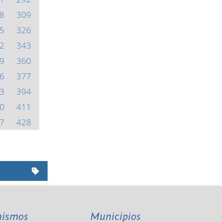
8
309
5
326
2
343
9
360
6
377
3
394
0
411
7
428
nismos
Municipios