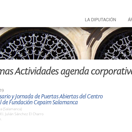
LA DIPUTACIÓN
Á
mas Actividades agenda corporativ
19
sario y Jornada de Puertas Abiertas del Centro
ial de Fundación Cepaim Salamanca
a (Salamanca)
M.I. Julián Sánchez El Charro
h.