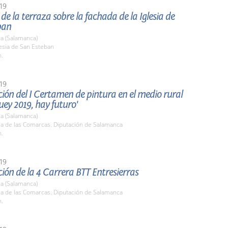
19
de la terraza sobre la fachada de la Iglesia de
ban
a (Salamanca)
lesia de San Esteban
h.
19
ión del I Certamen de pintura en el medio rural
buey 2019, hay futuro'
a (Salamanca)
la de las Comarcas. Diputación de Salamanca
h.
19
ión de la 4 Carrera BTT Entresierras
a (Salamanca)
la de las Comarcas. Diputación de Salamanca
h.