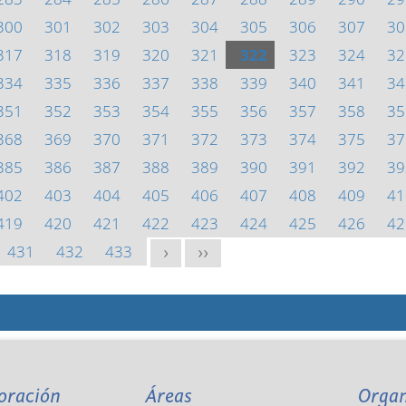
300
301
302
303
304
305
306
307
30
317
318
319
320
321
322
323
324
32
334
335
336
337
338
339
340
341
34
351
352
353
354
355
356
357
358
35
368
369
370
371
372
373
374
375
37
385
386
387
388
389
390
391
392
39
402
403
404
405
406
407
408
409
41
419
420
421
422
423
424
425
426
42
431
432
433
>
>>
oración
Áreas
Orga