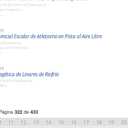
a de Bracamonte (Salamanca)
atro Calderón
h.
19
vincial Escolar de Atletismo en Pista al Aire Libre
a (Salamanca)
stas del Helmántico
h.
19
egética de Linares de Riofrío
e Riofrío (Salamanca)
00 h.
Página
322
de
433
0
11
12
13
14
15
16
17
18
19
20