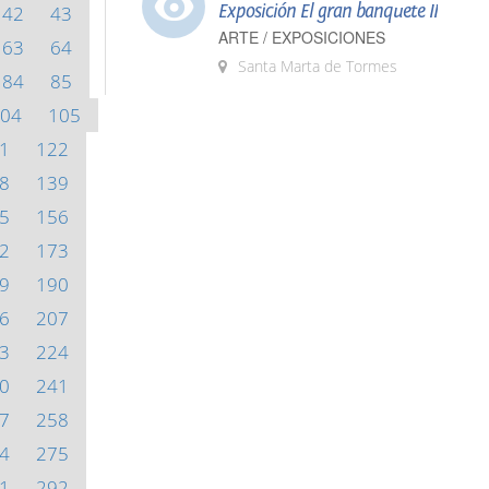
Exposición El gran banquete II
42
43
ARTE / EXPOSICIONES
63
64
Santa Marta de Tormes
84
85
04
105
1
122
8
139
5
156
2
173
9
190
6
207
3
224
0
241
7
258
4
275
1
292