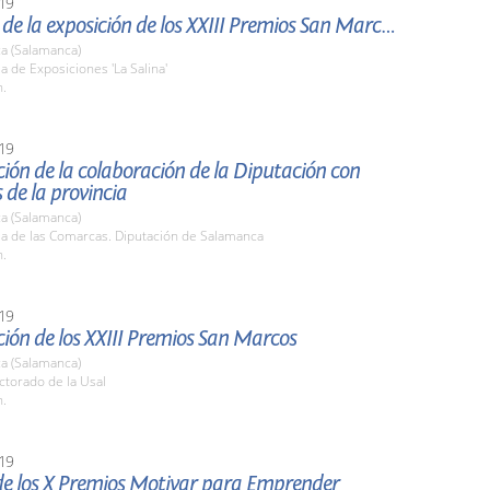
19
Apertura de la exposición de los XXIII Premios San Marcos
a (Salamanca)
la de Exposiciones 'La Salina'
h.
19
ión de la colaboración de la Diputación con
de la provincia
a (Salamanca)
la de las Comarcas. Diputación de Salamanca
h.
19
ión de los XXIII Premios San Marcos
a (Salamanca)
ctorado de la Usal
h.
19
de los X Premios Motivar para Emprender