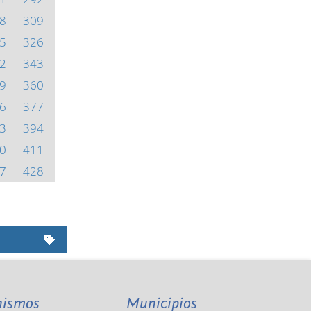
8
309
5
326
2
343
9
360
6
377
3
394
0
411
7
428
nismos
Municipios