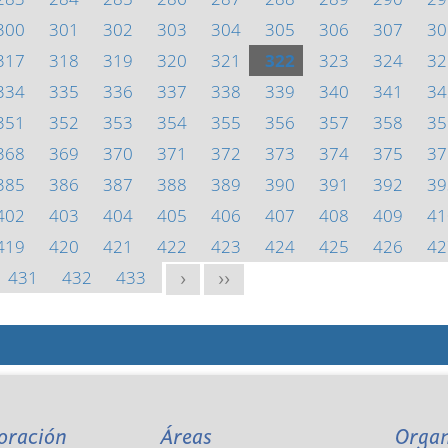
300
301
302
303
304
305
306
307
30
317
318
319
320
321
322
323
324
32
334
335
336
337
338
339
340
341
34
351
352
353
354
355
356
357
358
35
368
369
370
371
372
373
374
375
37
385
386
387
388
389
390
391
392
39
402
403
404
405
406
407
408
409
41
419
420
421
422
423
424
425
426
42
431
432
433
>
>>
oración
Áreas
Orga