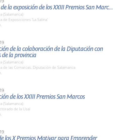
19
Apertura de la exposición de los XXIII Premios San Marcos
a (Salamanca)
la de Exposiciones 'La Salina'
h.
19
ión de la colaboración de la Diputación con
de la provincia
a (Salamanca)
la de las Comarcas. Diputación de Salamanca
h.
19
ión de los XXIII Premios San Marcos
a (Salamanca)
ctorado de la Usal
h.
19
de los X Premios Motivar para Emprender