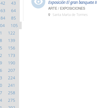
Exposición El gran banquete II
42
43
ARTE / EXPOSICIONES
63
64
Santa Marta de Tormes
84
85
04
105
1
122
8
139
5
156
2
173
9
190
6
207
3
224
0
241
7
258
4
275
1
292