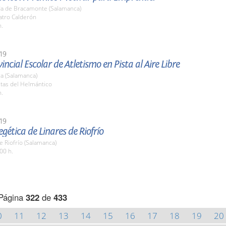
a de Bracamonte (Salamanca)
atro Calderón
h.
19
vincial Escolar de Atletismo en Pista al Aire Libre
a (Salamanca)
stas del Helmántico
h.
19
egética de Linares de Riofrío
e Riofrío (Salamanca)
00 h.
Página
322
de
433
0
11
12
13
14
15
16
17
18
19
20