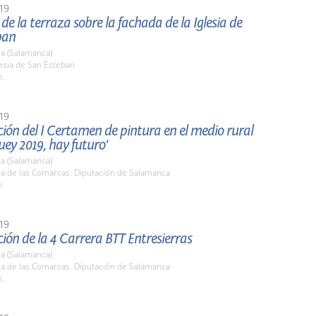
19
de la terraza sobre la fachada de la Iglesia de
ban
a (Salamanca)
lesia de San Esteban
h.
19
ión del I Certamen de pintura en el medio rural
buey 2019, hay futuro'
a (Salamanca)
la de las Comarcas. Diputación de Salamanca
h.
19
ión de la 4 Carrera BTT Entresierras
a (Salamanca)
la de las Comarcas. Diputación de Salamanca
h.