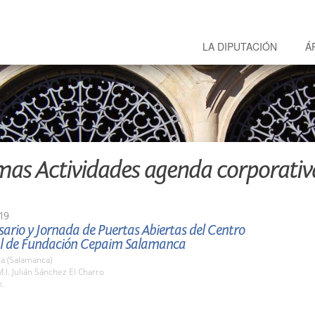
LA DIPUTACIÓN
Á
mas Actividades agenda corporativ
19
sario y Jornada de Puertas Abiertas del Centro
ial de Fundación Cepaim Salamanca
a (Salamanca)
M.I. Julián Sánchez El Charro
h.