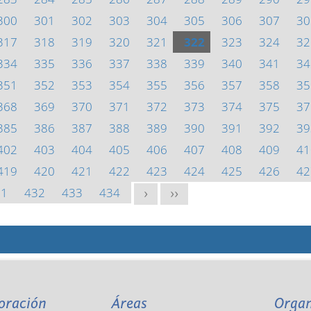
300
301
302
303
304
305
306
307
30
317
318
319
320
321
322
323
324
32
334
335
336
337
338
339
340
341
34
351
352
353
354
355
356
357
358
35
368
369
370
371
372
373
374
375
37
385
386
387
388
389
390
391
392
39
402
403
404
405
406
407
408
409
41
419
420
421
422
423
424
425
426
42
31
432
433
434
>
>>
oración
Áreas
Orga