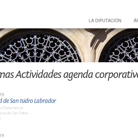
LA DIPUTACIÓN
Á
mas Actividades agenda corporativ
19
d de San Isidro Labrador
a (Salamanca)
lesia de San Pablo
h.
19