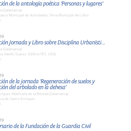
ión de la antología poética 'Personas y lugares'
a (Salamanca)
pacio Municipal de Actividades. Feria Municipal del Libro
h.
19
Presentación Jornada y Libro sobre Disciplina Urbanística
a (Salamanca)
os Adolfo Suarez. Edificio FES. USAL
h.
19
ión de la jornada 'Regeneración de suelos y
ión del arbolado en la dehesa'
nriquez Aldehuela de la Bóveda (Salamanca)
nca de Castro Enríquez
h.
19
rsario de la Fundación de la Guardia Civil