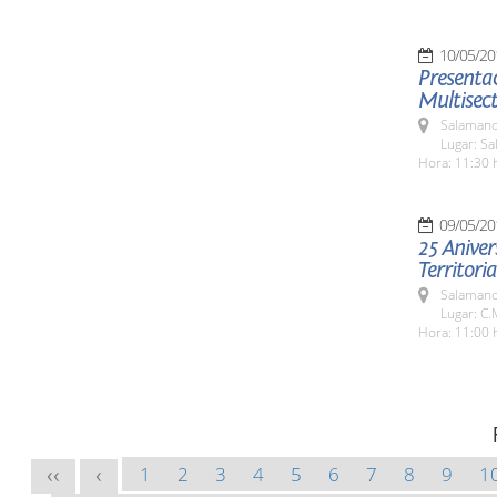
10/05/20
Presentac
Multisect
Salamanc
Lugar: Sa
Hora: 11:30 
09/05/20
25 Aniver
Territor
Salamanc
Lugar: C.
Hora: 11:00 
1
2
3
4
5
6
7
8
9
1
<<
<