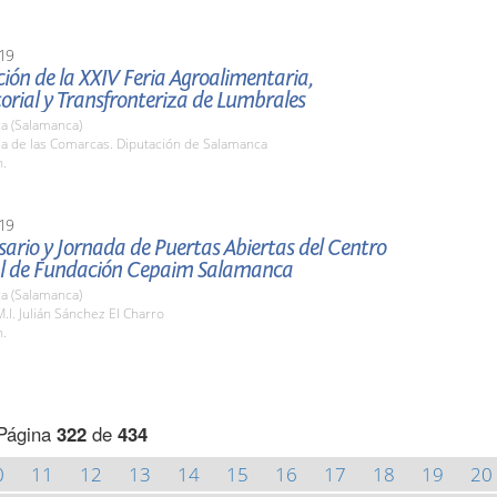
19
ión de la XXIV Feria Agroalimentaria,
orial y Transfronteriza de Lumbrales
a (Salamanca)
la de las Comarcas. Diputación de Salamanca
h.
19
sario y Jornada de Puertas Abiertas del Centro
ial de Fundación Cepaim Salamanca
a (Salamanca)
M.I. Julián Sánchez El Charro
h.
Página
322
de
434
0
11
12
13
14
15
16
17
18
19
20