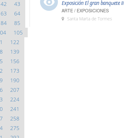
Exposición El gran banquete II
42
43
ARTE / EXPOSICIONES
63
64
Santa Marta de Tormes
84
85
04
105
1
122
8
139
5
156
2
173
9
190
6
207
3
224
0
241
7
258
4
275
1
292