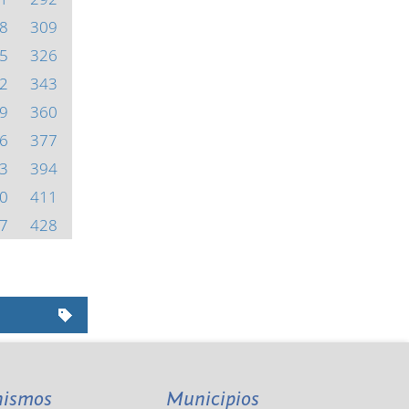
8
309
5
326
2
343
9
360
6
377
3
394
0
411
7
428
nismos
Municipios