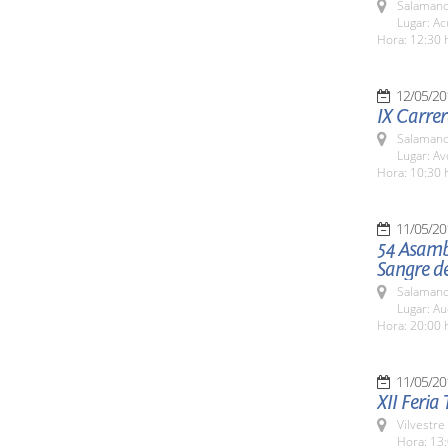
Salamanc
Lugar: A
Hora: 12:30 
12/05/20
IX Carrer
Salamanc
Lugar: Av
Hora: 10:30 
11/05/20
54 Asamb
Sangre d
Salamanc
Lugar: Au
Hora: 20:00 
11/05/20
XII Feria 
Vilvestre
Hora: 13: