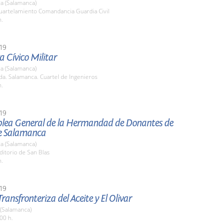
a (Salamanca)
cuartelamiento Comandancia Guardia Civil
h.
19
a Cívico Militar
a (Salamanca)
da. Salamanca. Cuartel de Ingenieros
h.
19
lea General de la Hermandad de Donantes de
e Salamanca
a (Salamanca)
ditorio de San Blas
h.
19
Transfronteriza del Aceite y El Olivar
 (Salamanca)
00 h.