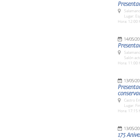
Presentac
Salamanc
Lugar: Es
Hora: 12:00 
14/05/20
Salamanc
Salón act
Hora: 11:00 
13/05/20
Presentac
conservac
Castro E
Lugar: Fi
Hora: 17:15 
13/05/20
175 Anive