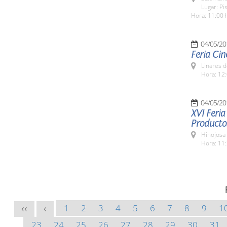
Lugar: Pi
Hora: 11:00 
04/05/20
Feria Cin
Linares d
Hora: 12:
04/05/20
XVI Feria
Producto
Hinojosa
Hora: 11:
1
2
3
4
5
6
7
8
9
1
<<
<
23
24
25
26
27
28
29
30
31