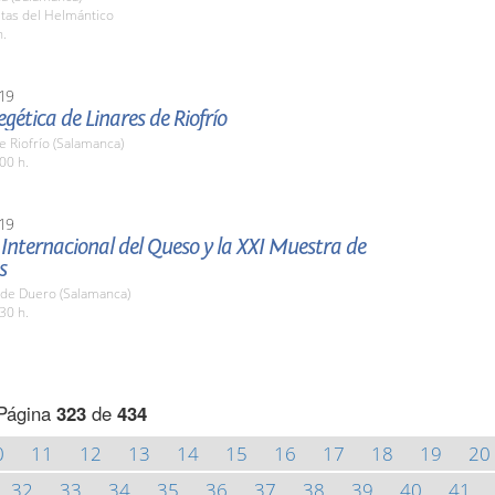
stas del Helmántico
h.
19
egética de Linares de Riofrío
e Riofrío (Salamanca)
00 h.
19
 Internacional del Queso y la XXI Muestra de
s
 de Duero (Salamanca)
30 h.
Página
323
de
434
0
11
12
13
14
15
16
17
18
19
20
32
33
34
35
36
37
38
39
40
41