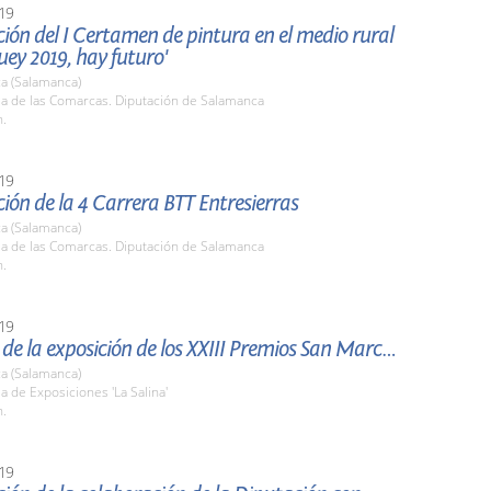
19
ión del I Certamen de pintura en el medio rural
buey 2019, hay futuro'
a (Salamanca)
la de las Comarcas. Diputación de Salamanca
h.
19
ión de la 4 Carrera BTT Entresierras
a (Salamanca)
la de las Comarcas. Diputación de Salamanca
h.
19
Apertura de la exposición de los XXIII Premios San Marcos
a (Salamanca)
la de Exposiciones 'La Salina'
h.
19