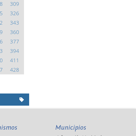
8
309
5
326
2
343
9
360
6
377
3
394
0
411
7
428
nismos
Municipios