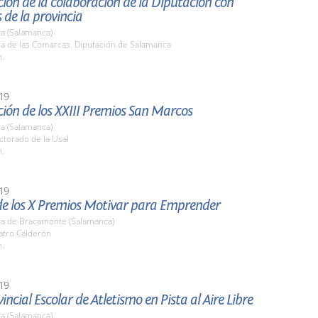
ión de la colaboración de la Diputación con
de la provincia
a (Salamanca)
la de las Comarcas. Diputación de Salamanca
h.
19
ión de los XXIII Premios San Marcos
a (Salamanca)
ctorado de la Usal
h.
19
de los X Premios Motivar para Emprender
a de Bracamonte (Salamanca)
atro Calderón
h.
19
vincial Escolar de Atletismo en Pista al Aire Libre
a (Salamanca)