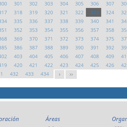
300
301
302
303
304
305
306
307
30
317
318
319
320
321
322
323
324
32
334
335
336
337
338
339
340
341
34
351
352
353
354
355
356
357
358
35
368
369
370
371
372
373
374
375
37
385
386
387
388
389
390
391
392
39
402
403
404
405
406
407
408
409
41
419
420
421
422
423
424
425
426
42
31
432
433
434
>
>>
oración
Áreas
Orga