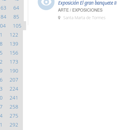
Exposición El gran banquete II
63
64
ARTE / EXPOSICIONES
84
85
Santa Marta de Tormes
04
105
1
122
8
139
5
156
2
173
9
190
6
207
3
224
0
241
7
258
4
275
1
292