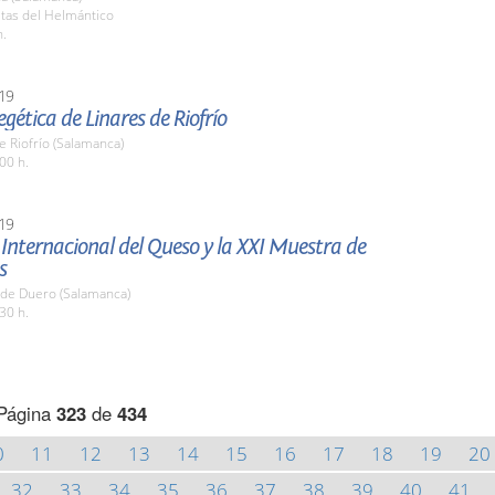
stas del Helmántico
h.
19
egética de Linares de Riofrío
e Riofrío (Salamanca)
00 h.
19
 Internacional del Queso y la XXI Muestra de
s
 de Duero (Salamanca)
30 h.
Página
323
de
434
0
11
12
13
14
15
16
17
18
19
20
32
33
34
35
36
37
38
39
40
41