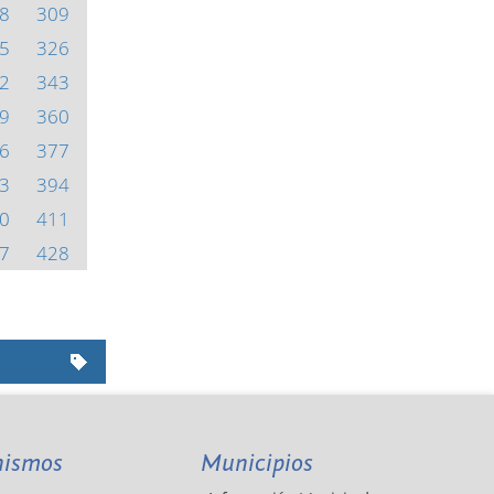
8
309
5
326
2
343
9
360
6
377
3
394
0
411
7
428
nismos
Municipios