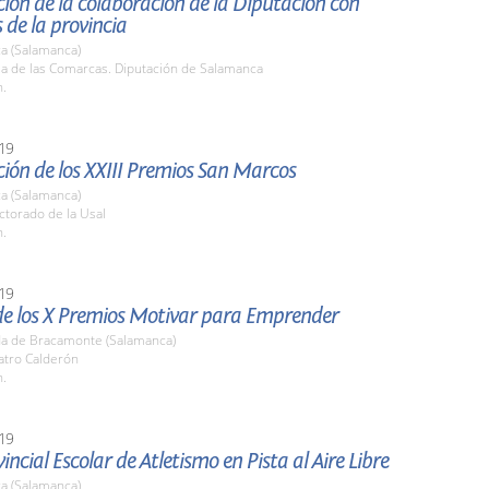
ión de la colaboración de la Diputación con
de la provincia
a (Salamanca)
la de las Comarcas. Diputación de Salamanca
h.
19
ión de los XXIII Premios San Marcos
a (Salamanca)
ctorado de la Usal
h.
19
de los X Premios Motivar para Emprender
a de Bracamonte (Salamanca)
atro Calderón
h.
19
vincial Escolar de Atletismo en Pista al Aire Libre
a (Salamanca)