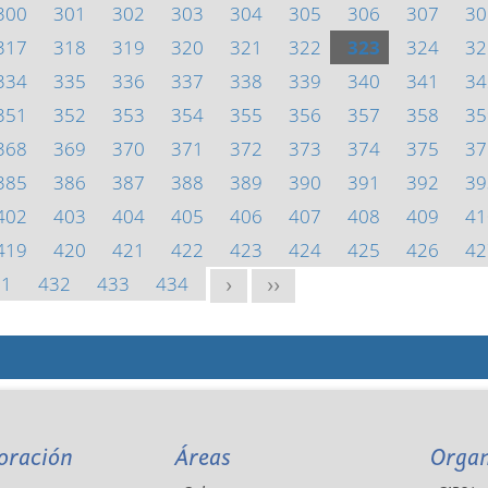
300
301
302
303
304
305
306
307
30
317
318
319
320
321
322
323
324
32
334
335
336
337
338
339
340
341
34
351
352
353
354
355
356
357
358
35
368
369
370
371
372
373
374
375
37
385
386
387
388
389
390
391
392
39
402
403
404
405
406
407
408
409
41
419
420
421
422
423
424
425
426
42
31
432
433
434
>
>>
oración
Áreas
Orga