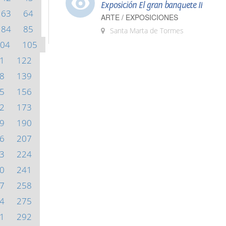
Exposición El gran banquete II
63
64
ARTE / EXPOSICIONES
84
85
Santa Marta de Tormes
04
105
1
122
8
139
5
156
2
173
9
190
6
207
3
224
0
241
7
258
4
275
1
292