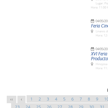
Lugar: Pi
Hora: 11:00 
04/05/20
Feria Cin
Linares d
Hora: 12:
04/05/20
XVI Feria
Producto
Hinojosa
Hora: 11:
1
2
3
4
5
6
7
8
9
1
<<
<
23
24
25
26
27
28
29
30
31