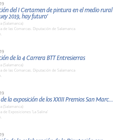
19
ión del I Certamen de pintura en el medio rural
buey 2019, hay futuro'
a (Salamanca)
la de las Comarcas. Diputación de Salamanca
h.
19
ión de la 4 Carrera BTT Entresierras
a (Salamanca)
la de las Comarcas. Diputación de Salamanca
h.
19
Apertura de la exposición de los XXIII Premios San Marcos
a (Salamanca)
la de Exposiciones 'La Salina'
h.
19