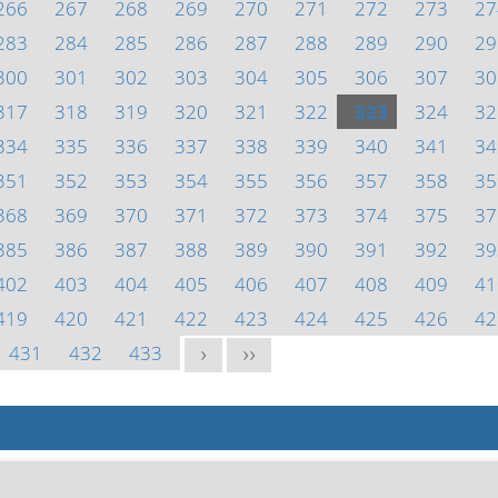
266
267
268
269
270
271
272
273
27
283
284
285
286
287
288
289
290
29
300
301
302
303
304
305
306
307
30
317
318
319
320
321
322
323
324
32
334
335
336
337
338
339
340
341
34
351
352
353
354
355
356
357
358
35
368
369
370
371
372
373
374
375
37
385
386
387
388
389
390
391
392
39
402
403
404
405
406
407
408
409
41
419
420
421
422
423
424
425
426
42
431
432
433
>
>>