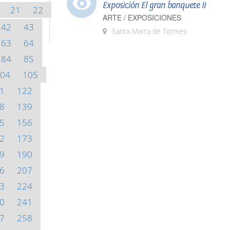
Exposición El gran banquete II
21
22
ARTE / EXPOSICIONES
42
43
Santa Marta de Tormes
63
64
84
85
04
105
1
122
8
139
5
156
2
173
9
190
6
207
3
224
0
241
7
258