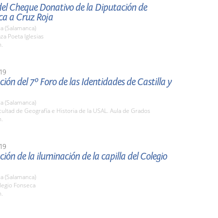
del Cheque Donativo de la Diputación de
a a Cruz Roja
a (Salamanca)
aza Poeta Iglesias
h.
19
ión del 7º Foro de las Identidades de Castilla y
a (Salamanca)
cultad de Geografía e Historia de la USAL. Aula de Grados
h.
19
ión de la iluminación de la capilla del Colegio
a (Salamanca)
legio Fonseca
h.