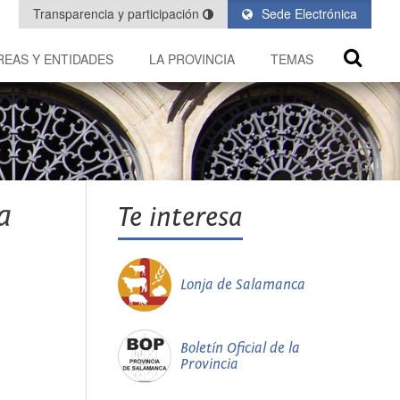
Transparencia y participación
Sede Electrónica
REAS Y ENTIDADES
LA PROVINCIA
TEMAS
a
Te interesa
Lonja de Salamanca
Boletín Oficial de la
Provincia