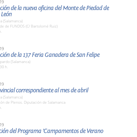
19
ión de la nueva oficina del Monte de Piedad de
y León
a (Salamanca)
ede de FUNDOS (C/ Bartolomé Ruiz)
h.
19
ión de la 137 Feria Ganadera de San Felipe
pardo (Salamanca)
30 h.
19
vincial correspondiente al mes de abril
a (Salamanca)
lón de Plenos. Diputación de Salamanca
h.
19
ción del Programa 'Campamentos de Verano