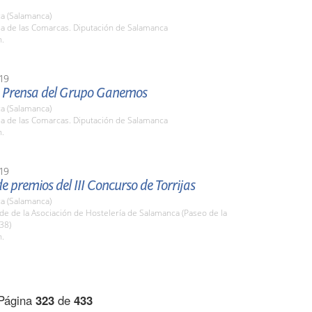
a (Salamanca)
la de las Comarcas. Diputación de Salamanca
h.
19
 Prensa del Grupo Ganemos
a (Salamanca)
la de las Comarcas. Diputación de Salamanca
h.
19
e premios del III Concurso de Torrijas
a (Salamanca)
de de la Asociación de Hostelería de Salamanca (Paseo de la
38)
h.
Página
323
de
433