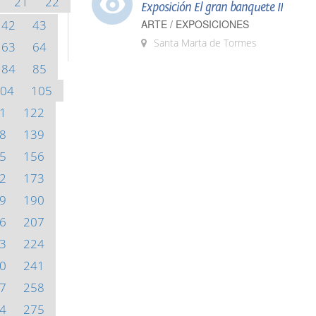
21
22
Exposición El gran banquete II
42
43
ARTE / EXPOSICIONES
Santa Marta de Tormes
63
64
84
85
04
105
1
122
8
139
5
156
2
173
9
190
6
207
3
224
0
241
7
258
4
275