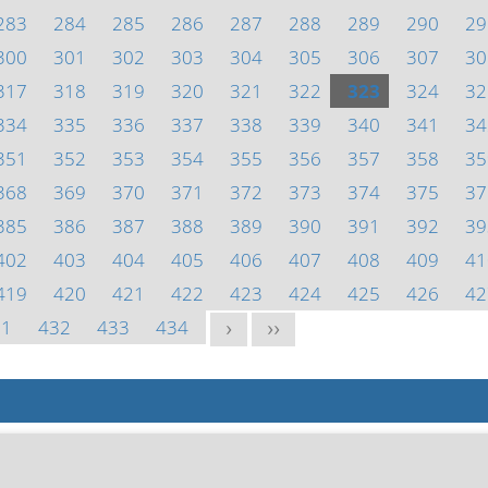
283
284
285
286
287
288
289
290
29
300
301
302
303
304
305
306
307
30
317
318
319
320
321
322
323
324
32
334
335
336
337
338
339
340
341
34
351
352
353
354
355
356
357
358
35
368
369
370
371
372
373
374
375
37
385
386
387
388
389
390
391
392
39
402
403
404
405
406
407
408
409
41
419
420
421
422
423
424
425
426
42
31
432
433
434
>
>>