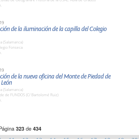
h.
19
ión de la iluminación de la capilla del Colegio
a (Salamanca)
legio Fonseca
h.
19
ión de la nueva oficina del Monte de Piedad de
y León
a (Salamanca)
ede de FUNDOS (C/ Bartolomé Ruiz)
h.
Página
323
de
434