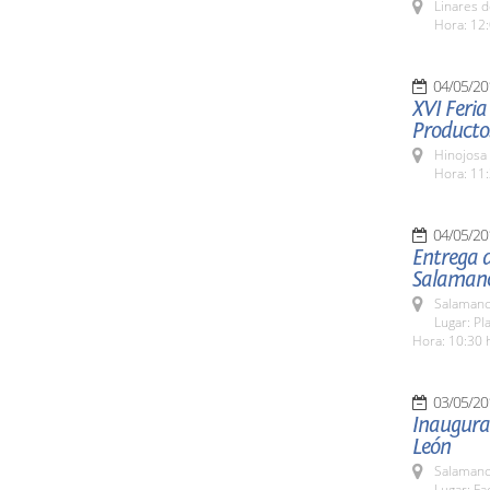
Linares d
Hora: 12:
04/05/20
XVI Feria
Producto
Hinojosa
Hora: 11:
04/05/20
Entrega 
Salamanc
Salamanc
Lugar: Pl
Hora: 10:30 
03/05/20
Inaugurac
León
Salamanc
Lugar: Fa