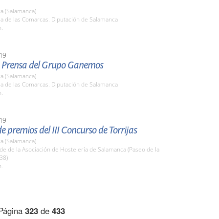
a (Salamanca)
la de las Comarcas. Diputación de Salamanca
h.
19
 Prensa del Grupo Ganemos
a (Salamanca)
la de las Comarcas. Diputación de Salamanca
h.
19
e premios del III Concurso de Torrijas
a (Salamanca)
de de la Asociación de Hostelería de Salamanca (Paseo de la
38)
h.
Página
323
de
433