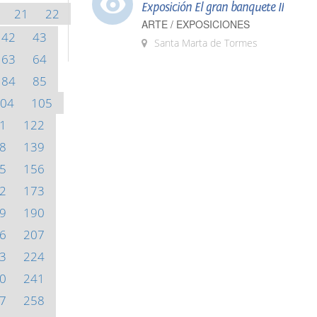
Exposición El gran banquete II
21
22
ARTE / EXPOSICIONES
42
43
Santa Marta de Tormes
63
64
84
85
04
105
1
122
8
139
5
156
2
173
9
190
6
207
3
224
0
241
7
258