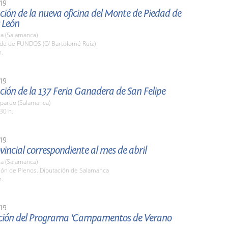
19
ión de la nueva oficina del Monte de Piedad de
y León
a (Salamanca)
ede de FUNDOS (C/ Bartolomé Ruiz)
h.
19
ión de la 137 Feria Ganadera de San Felipe
pardo (Salamanca)
30 h.
19
vincial correspondiente al mes de abril
a (Salamanca)
lón de Plenos. Diputación de Salamanca
h.
19
ción del Programa 'Campamentos de Verano