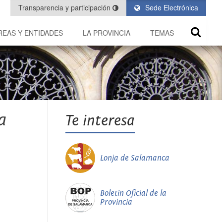
Transparencia y participación
Sede Electrónica
REAS Y ENTIDADES
LA PROVINCIA
TEMAS
a
Te interesa
Lonja de Salamanca
Boletín Oficial de la
Provincia