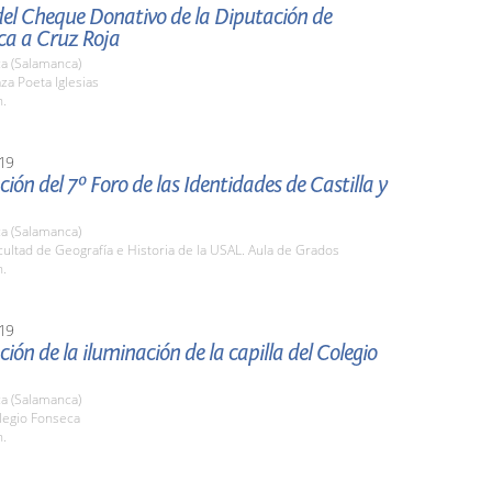
del Cheque Donativo de la Diputación de
a a Cruz Roja
a (Salamanca)
aza Poeta Iglesias
h.
19
ión del 7º Foro de las Identidades de Castilla y
a (Salamanca)
cultad de Geografía e Historia de la USAL. Aula de Grados
h.
19
ión de la iluminación de la capilla del Colegio
a (Salamanca)
legio Fonseca
h.