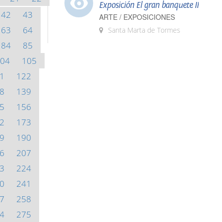
Exposición El gran banquete II
42
43
ARTE / EXPOSICIONES
63
64
Santa Marta de Tormes
84
85
04
105
1
122
8
139
5
156
2
173
9
190
6
207
3
224
0
241
7
258
4
275