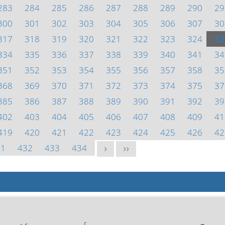
283
284
285
286
287
288
289
290
29
300
301
302
303
304
305
306
307
30
317
318
319
320
321
322
323
324
32
334
335
336
337
338
339
340
341
34
351
352
353
354
355
356
357
358
35
368
369
370
371
372
373
374
375
37
385
386
387
388
389
390
391
392
39
402
403
404
405
406
407
408
409
41
419
420
421
422
423
424
425
426
42
31
432
433
434
>
>>