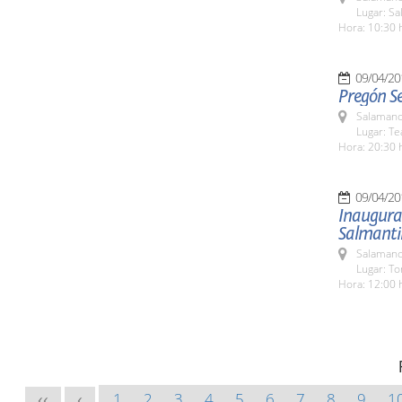
Lugar: Sa
Hora: 10:30 
09/04/20
Pregón S
Salamanc
Lugar: Te
Hora: 20:30 
09/04/20
Inaugurac
Salmanti
Salamanc
Lugar: To
Hora: 12:00 
1
2
3
4
5
6
7
8
9
1
<<
<