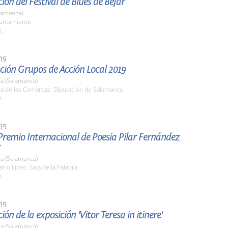
ión del Festival de Blues de Béjar
lamanca)
yuntamiento
h.
19
ción Grupos de Acción Local 2019
a (Salamanca)
la de las Comarcas. Diputación de Salamanca
h.
19
 Premio Internacional de Poesía Pilar Fernández
a (Salamanca)
atro Liceo. Sala de la Palabra
h.
19
ón de la exposición 'Vítor Teresa in itinere'
a (Salamanca)