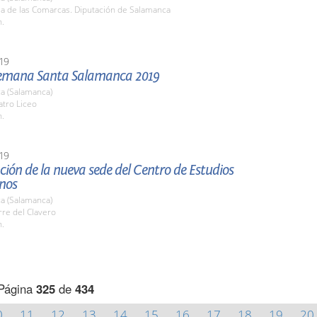
la de las Comarcas. Diputación de Salamanca
h.
19
emana Santa Salamanca 2019
a (Salamanca)
atro Liceo
h.
19
ión de la nueva sede del Centro de Estudios
nos
a (Salamanca)
rre del Clavero
h.
Página
325
de
434
0
11
12
13
14
15
16
17
18
19
20