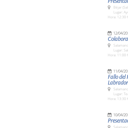
Presentac
Béjar (Sa
Lugar: A
Hora: 12:30 
12/04/20
Colabora
Salamanc
Lugar: Sa
Hora: 11:00 
11/04/20
Fallo del
Labrador
Salamanc
Lugar: Te
Hora: 13:30 
10/04/20
Presentaci
Salamanc