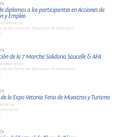
19
e diplomas a los participantes en Acciones de
n y Empleo
a (Salamanca)
la de las Comarcas. Diputación de Salamanca
h.
19
ión de la 7 Marcha Solidaria Saucelle & AFA
a (Salamanca)
la de las Comarcas. Diputación de Salamanca
h.
19
de la Expo Vetonia Feria de Muestras y Turismo
lamanca)
cinto Ferial
h.
19