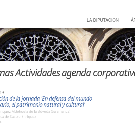
LA DIPUTACIÓN
Á
mas Actividades agenda corporativ
19
ión de la jornada 'En defensa del mundo
rio, el patrimonio natural y cultural'
nriquez Aldehuela de la Bóveda (Salamanca)
nca de Castro Enríquez
h.