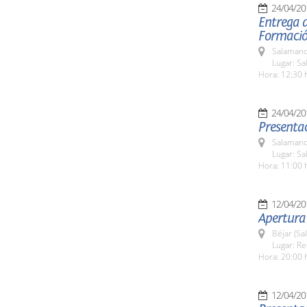
24/04/20
Entrega d
Formació
Salamanc
Lugar: Sa
Hora: 12:30 
24/04/20
Presentac
Salamanc
Lugar: Sa
Hora: 11:00 
12/04/20
Apertura 
Béjar (Sa
Lugar: Re
Hora: 20:00 
12/04/20