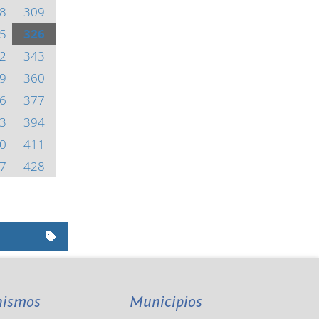
8
309
5
326
2
343
9
360
6
377
3
394
0
411
7
428
nismos
Municipios