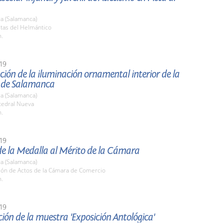
a (Salamanca)
stas del Helmántico
h.
19
ión de la iluminación ornamental interior de la
 de Salamanca
a (Salamanca)
tedral Nueva
h.
19
de la Medalla al Mérito de la Cámara
a (Salamanca)
alón de Actos de la Cámara de Comercio
h.
19
ión de la muestra 'Exposición Antológica'