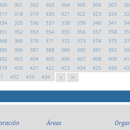
300
301
302
303
304
305
306
307
30
317
318
319
320
321
322
323
324
32
334
335
336
337
338
339
340
341
34
351
352
353
354
355
356
357
358
35
368
369
370
371
372
373
374
375
37
385
386
387
388
389
390
391
392
39
402
403
404
405
406
407
408
409
41
419
420
421
422
423
424
425
426
42
31
432
433
434
>
>>
oración
Áreas
Orga