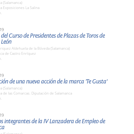
a (Salamanca)
la Exposiciones La Salina
h.
19
del Curso de Presidentes de Plazas de Toros de
y León
nriquez Aldehuela de la Bóveda (Salamanca)
nca de Castro Enríquez
h.
19
ión de una nueva acción de la marca 'Te Gusta'
a (Salamanca)
la de las Comarcas. Diputación de Salamanca
h.
19
los integrantes de la IV Lanzadera de Empleo de
ca
a (Salamanca)