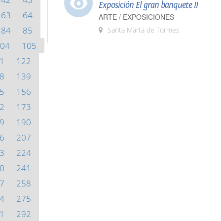
Exposición El gran banquete II
63
64
ARTE / EXPOSICIONES
84
85
Santa Marta de Tormes
04
105
1
122
8
139
5
156
2
173
9
190
6
207
3
224
0
241
7
258
4
275
1
292