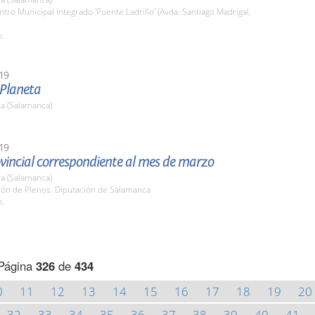
ntro Municipal Integrado 'Puente Ladrillo' (Avda. Santiago Madrigal,
h.
19
 Planeta
a (Salamanca)
19
vincial correspondiente al mes de marzo
a (Salamanca)
lón de Plenos. Diputación de Salamanca
h.
Página
326
de
434
0
11
12
13
14
15
16
17
18
19
20
32
33
34
35
36
37
38
39
40
41