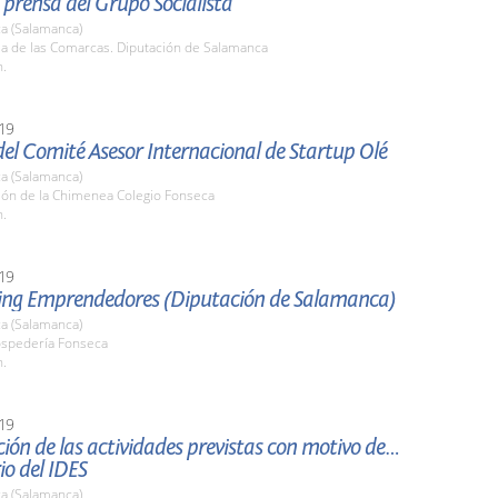
prensa del Grupo Socialista
a (Salamanca)
la de las Comarcas. Diputación de Salamanca
h.
19
el Comité Asesor Internacional de Startup Olé
a (Salamanca)
alón de la Chimenea Colegio Fonseca
h.
19
ng Emprendedores (Diputación de Salamanca)
a (Salamanca)
ospedería Fonseca
h.
19
ión de las actividades previstas con motivo del X
io del IDES
a (Salamanca)