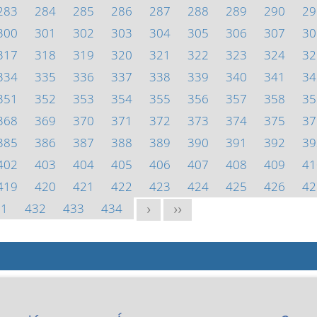
283
284
285
286
287
288
289
290
29
300
301
302
303
304
305
306
307
30
317
318
319
320
321
322
323
324
32
334
335
336
337
338
339
340
341
34
351
352
353
354
355
356
357
358
35
368
369
370
371
372
373
374
375
37
385
386
387
388
389
390
391
392
39
402
403
404
405
406
407
408
409
41
419
420
421
422
423
424
425
426
42
31
432
433
434
>
>>