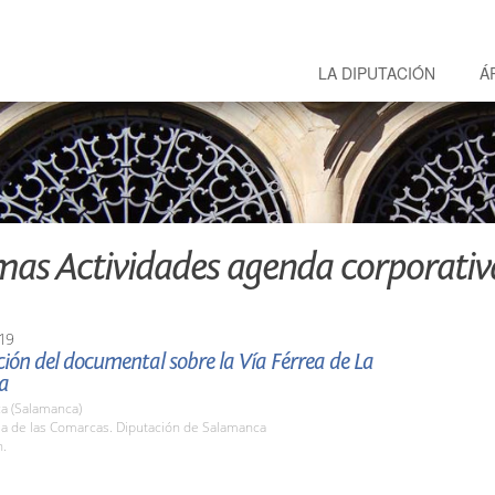
LA DIPUTACIÓN
Á
mas Actividades agenda corporativ
19
ión del documental sobre la Vía Férrea de La
a
a (Salamanca)
la de las Comarcas. Diputación de Salamanca
h.