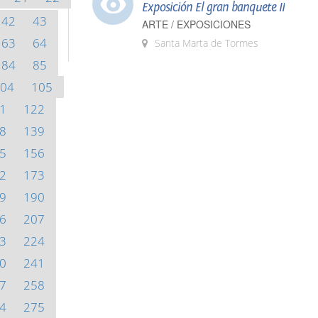
Exposición El gran banquete II
42
43
ARTE / EXPOSICIONES
63
64
Santa Marta de Tormes
84
85
04
105
1
122
8
139
5
156
2
173
9
190
6
207
3
224
0
241
7
258
4
275