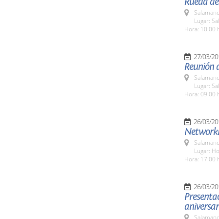
Rueda de 
Salamanc
Lugar: Sa
Hora: 10:00 
27/03/20
Reunión d
Salamanc
Lugar: S
Hora: 09:00 
26/03/20
Networki
Salamanc
Lugar: H
Hora: 17:00 
26/03/20
Presentac
aniversar
Salamanc