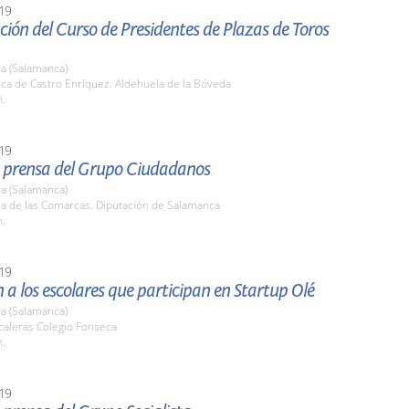
19
ión del Curso de Presidentes de Plazas de Toros
a (Salamanca)
nca de Castro Enríquez. Aldehuela de la Bóveda
h.
19
 prensa del Grupo Ciudadanos
a (Salamanca)
la de las Comarcas. Diputación de Salamanca
h.
19
 a los escolares que participan en Startup Olé
a (Salamanca)
caleras Colegio Fonseca
h.
19