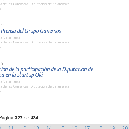
la de las Comarcas. Diputación de Salamanca
h.
19
 Prensa del Grupo Ganemos
a (Salamanca)
la de las Comarcas. Diputación de Salamanca
h.
19
ión de la participación de la Diputación de
a en la Startup Olé
a (Salamanca)
la de las Comarcas. Diputación de Salamanca
h.
Página
327
de
434
0
11
12
13
14
15
16
17
18
19
20