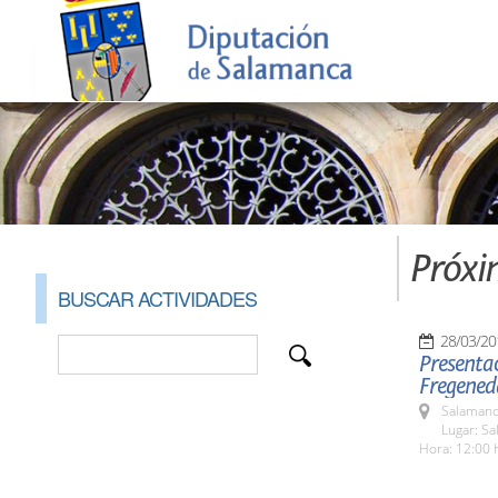
Próxi
BUSCAR ACTIVIDADES
28/03/20
Presentac
Fregened
Salamanc
Lugar: Sa
Hora: 12:00 