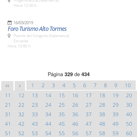
Fregeneda (La) (Salamanca)
Hora: 12:30 h.
16/03/2019
Foro Turismo Alto Tormes
Puente del Congosto (Salamanca)
Escuelas
Hora: 10:00 h.
Página
329
de
434
1
2
3
4
5
6
7
8
9
10
<<
<
11
12
13
14
15
16
17
18
19
20
21
22
23
24
25
26
27
28
29
30
31
32
33
34
35
36
37
38
39
40
41
42
43
44
45
46
47
48
49
50
51
52
53
54
55
56
57
58
59
60