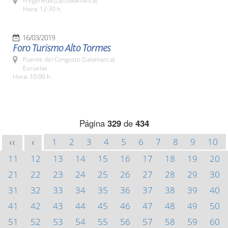
Fregeneda (La) (Salamanca)
Hora: 12:30 h.
16/03/2019
Foro Turismo Alto Tormes
Puente del Congosto (Salamanca)
Escuelas
Hora: 10:00 h.
Página
329
de
434
1
2
3
4
5
6
7
8
9
10
<<
<
11
12
13
14
15
16
17
18
19
20
21
22
23
24
25
26
27
28
29
30
31
32
33
34
35
36
37
38
39
40
41
42
43
44
45
46
47
48
49
50
51
52
53
54
55
56
57
58
59
60