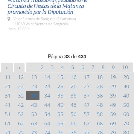
Matanza Tradicional, incluida en el
Circuito de Fiestas de la Matanza
promovido por la Diputación
Valdefuentes de Sangusín (Salamanca)
LUGAR Valdefuentes de Sangusín
Hora: 10:00 h.
Página
33
de
434
1
2
3
4
5
6
7
8
9
10
<<
<
11
12
13
14
15
16
17
18
19
20
21
22
23
24
25
26
27
28
29
30
31
32
33
34
35
36
37
38
39
40
41
42
43
44
45
46
47
48
49
50
51
52
53
54
55
56
57
58
59
60
61
62
63
64
65
66
67
68
69
70
71
72
73
74
75
76
77
78
79
80