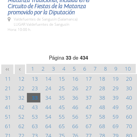
Matanza Tradicional, incluida en el
Circuito de Fiestas de la Matanza
promovido por la Diputación
Valdefuentes de Sangusín (Salamanca)
LUGAR Valdefuentes de Sangusín
Hora: 10:00 h.
Página
33
de
434
1
2
3
4
5
6
7
8
9
10
<<
<
11
12
13
14
15
16
17
18
19
20
21
22
23
24
25
26
27
28
29
30
31
32
33
34
35
36
37
38
39
40
41
42
43
44
45
46
47
48
49
50
51
52
53
54
55
56
57
58
59
60
61
62
63
64
65
66
67
68
69
70
71
72
73
74
75
76
77
78
79
80