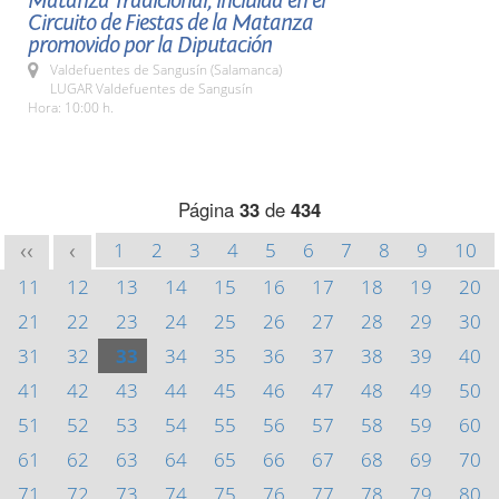
Matanza Tradicional, incluida en el
Circuito de Fiestas de la Matanza
promovido por la Diputación
Valdefuentes de Sangusín (Salamanca)
LUGAR Valdefuentes de Sangusín
Hora: 10:00 h.
Página
33
de
434
1
2
3
4
5
6
7
8
9
10
<<
<
11
12
13
14
15
16
17
18
19
20
21
22
23
24
25
26
27
28
29
30
31
32
33
34
35
36
37
38
39
40
41
42
43
44
45
46
47
48
49
50
51
52
53
54
55
56
57
58
59
60
61
62
63
64
65
66
67
68
69
70
71
72
73
74
75
76
77
78
79
80