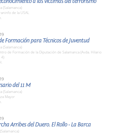
econocimiento a las víctimas del terrorismo
a (Salamanca)
raninfo de la USAL
h.
19
de Formación para Técnicos de Juventud
a (Salamanca)
ntro de Formación de la Diputación de Salamanca (Avda. Hilario
 4)
H.
19
sario del 11 M
a (Salamanca)
aza Mayor
h.
19
ha Arribes del Duero. El Rollo - La Barca
 (Salamanca)