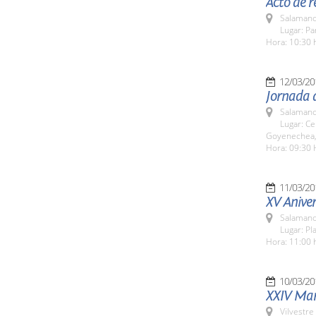
Acto de r
Salamanc
Lugar: Pa
Hora: 10:30 
12/03/20
Jornada 
Salamanc
Lugar: Ce
Goyenechea,
Hora: 09:30 
11/03/20
XV Aniver
Salamanc
Lugar: Pl
Hora: 11:00 
10/03/20
XXIV Marc
Vilvestre