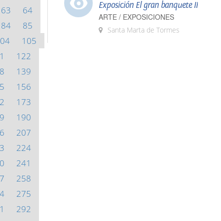
Exposición El gran banquete II
63
64
ARTE / EXPOSICIONES
84
85
Santa Marta de Tormes
04
105
1
122
8
139
5
156
2
173
9
190
6
207
3
224
0
241
7
258
4
275
1
292