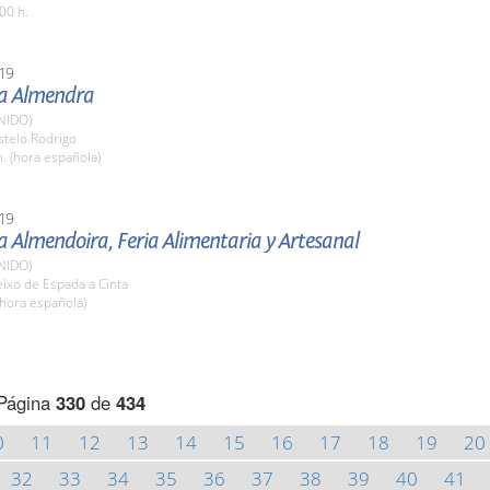
00 h.
19
la Almendra
NIDO)
stelo Rodrigo
. (hora española)
19
la Almendoira, Feria Alimentaria y Artesanal
NIDO)
eixo de Espada a Cinta
(hora española)
Página
330
de
434
0
11
12
13
14
15
16
17
18
19
20
32
33
34
35
36
37
38
39
40
41