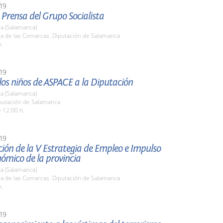
19
Prensa del Grupo Socialista
a (Salamanca)
la de las Comarcas. Diputación de Salamanca
h.
19
 los niños de ASPACE a la Diputación
a (Salamanca)
iputación de Salamanca
 12:00 h.
19
ión de la V Estrategia de Empleo e Impulso
ómico de la provincia
a (Salamanca)
la de las Comarcas. Diputación de Salamanca
h.
19