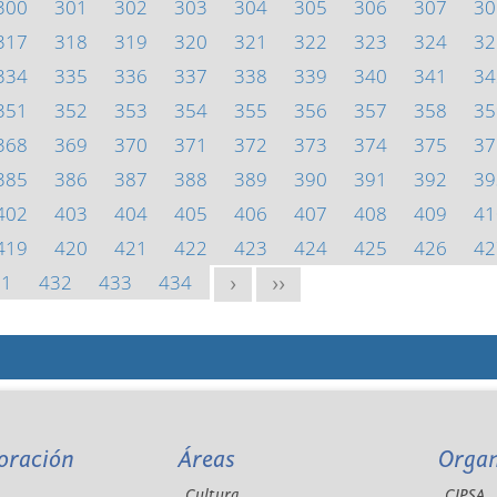
300
301
302
303
304
305
306
307
30
317
318
319
320
321
322
323
324
32
334
335
336
337
338
339
340
341
34
351
352
353
354
355
356
357
358
35
368
369
370
371
372
373
374
375
37
385
386
387
388
389
390
391
392
39
402
403
404
405
406
407
408
409
41
419
420
421
422
423
424
425
426
42
31
432
433
434
>
>>
oración
Áreas
Orga
Cultura
CIPSA