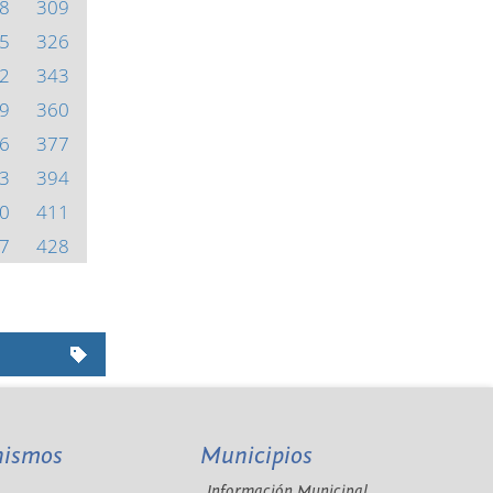
8
309
5
326
2
343
9
360
6
377
3
394
0
411
7
428
nismos
Municipios
Información Municipal