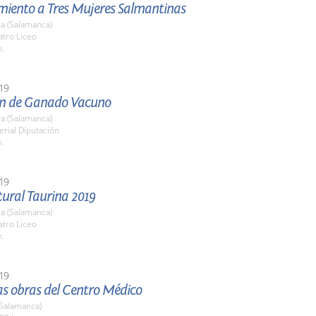
miento a Tres Mujeres Salmantinas
a (Salamanca)
atro Liceo
h.
19
ón de Ganado Vacuno
a (Salamanca)
erial Diputación
h.
19
tural Taurina 2019
a (Salamanca)
atro Liceo
h.
19
las obras del Centro Médico
(Salamanca)