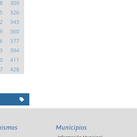
8
309
5
326
2
343
9
360
6
377
3
394
0
411
7
428
nismos
Municipios