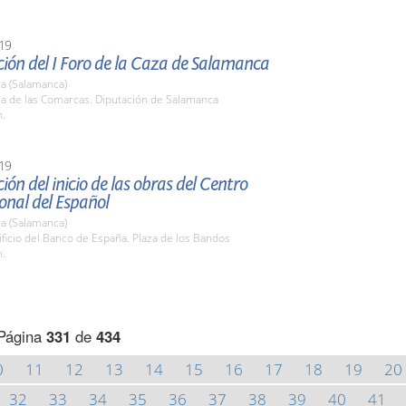
19
ión del I Foro de la Caza de Salamanca
a (Salamanca)
la de las Comarcas. Diputación de Salamanca
h.
19
ión del inicio de las obras del Centro
onal del Español
a (Salamanca)
ificio del Banco de España. Plaza de los Bandos
h.
Página
331
de
434
0
11
12
13
14
15
16
17
18
19
20
32
33
34
35
36
37
38
39
40
41