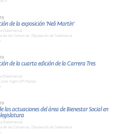
00 h.
19
ión de la exposición 'Neli Martín'
a (Salamanca)
la de las Comarcas. Diputación de Salamanca
h.
19
ión de la cuarta edición de la Carrera Tres
a (Salamanca)
Corte Inglés (6ª Planta)
h.
19
e las actuaciones del área de Bienestar Social en
 legislatura
a (Salamanca)
la de las Comarcas. Diputación de Salamanca
h.