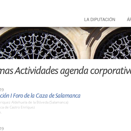
LA DIPUTACIÓN
Á
mas Actividades agenda corporativ
19
ción I Foro de la Caza de Salamanca
nriquez Aldehuela de la Bóveda (Salamanca)
nca de Castro Enríquez
h.
19