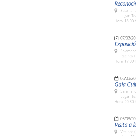
Reconoci
Salamanc
Lugar: Te
Hora: 18:00 
07/03/20
Exposici
Salamanc
Recinto F
Hora: 17:00 
06/03/20
Gala Cul
Salamanc
Lugar: Te
Hora: 20:30 
06/03/20
Visita a 
Vecinos 