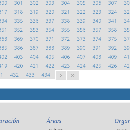
300
301
302
303
304
305
306
307
30
317
318
319
320
321
322
323
324
32
334
335
336
337
338
339
340
341
34
351
352
353
354
355
356
357
358
35
368
369
370
371
372
373
374
375
37
385
386
387
388
389
390
391
392
39
402
403
404
405
406
407
408
409
41
419
420
421
422
423
424
425
426
42
31
432
433
434
>
>>
oración
Áreas
Orga