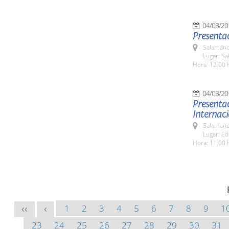
04/03/20
Presentac
Salamanc
Lugar: Sa
Hora: 12:00 
04/03/20
Presentac
Internaci
Salamanc
Lugar: Ed
Hora: 11:00 
1
2
3
4
5
6
7
8
9
1
<<
<
23
24
25
26
27
28
29
30
31