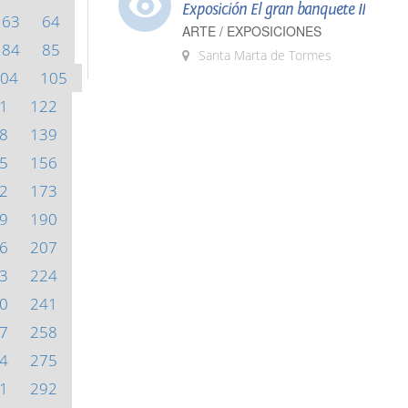
Exposición El gran banquete II
63
64
ARTE / EXPOSICIONES
84
85
Santa Marta de Tormes
04
105
1
122
8
139
5
156
2
173
9
190
6
207
3
224
0
241
7
258
4
275
1
292