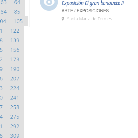
63
64
Exposición El gran banquete II
ARTE / EXPOSICIONES
84
85
Santa Marta de Tormes
04
105
1
122
8
139
5
156
2
173
9
190
6
207
3
224
0
241
7
258
4
275
1
292
8
309