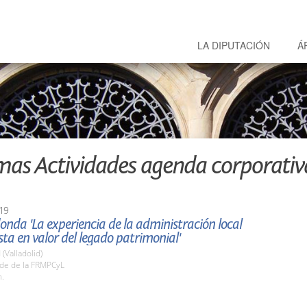
LA DIPUTACIÓN
Á
mas Actividades agenda corporativ
19
nda 'La experiencia de la administración local
sta en valor del legado patrimonial'
 (Valladolid)
ede de la FRMPCyL
h.