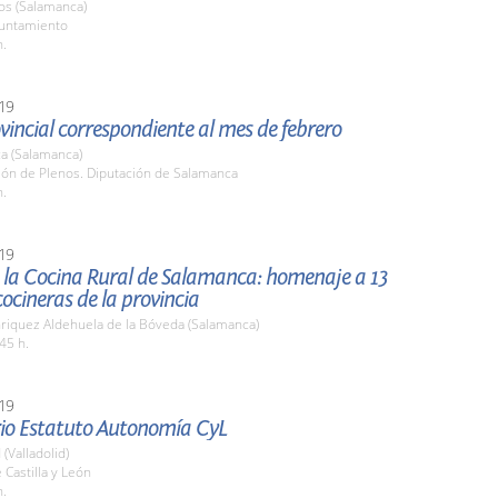
os (Salamanca)
yuntamiento
h.
19
vincial correspondiente al mes de febrero
a (Salamanca)
lón de Plenos. Diputación de Salamanca
h.
19
e la Cocina Rural de Salamanca: homenaje a 13
ocineras de la provincia
nriquez Aldehuela de la Bóveda (Salamanca)
45 h.
19
rio Estatuto Autonomía CyL
 (Valladolid)
 Castilla y León
h.