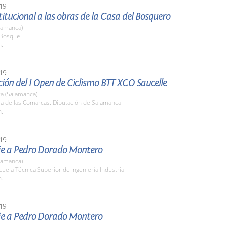
19
stitucional a las obras de la Casa del Bosquero
lamanca)
l Bosque
h.
19
ión del I Open de Ciclismo BTT XCO Saucelle
a (Salamanca)
la de las Comarcas. Diputación de Salamanca
h.
19
 a Pedro Dorado Montero
lamanca)
cuela Técnica Superior de Ingeniería Industrial
h.
19
 a Pedro Dorado Montero