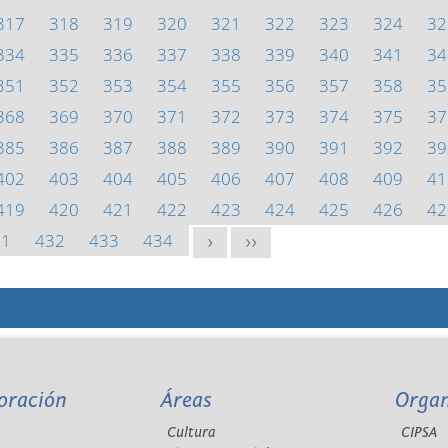
317
318
319
320
321
322
323
324
32
334
335
336
337
338
339
340
341
34
351
352
353
354
355
356
357
358
35
368
369
370
371
372
373
374
375
37
385
386
387
388
389
390
391
392
39
402
403
404
405
406
407
408
409
41
419
420
421
422
423
424
425
426
42
31
432
433
434
>
>>
oración
Áreas
Orga
Cultura
CIPSA