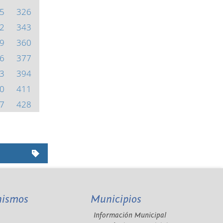
5
326
2
343
9
360
6
377
3
394
0
411
7
428
nismos
Municipios
Información Municipal