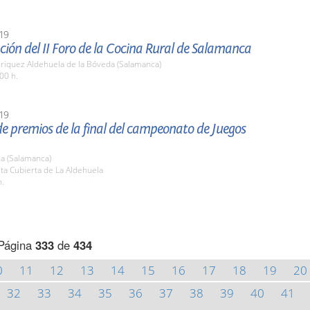
19
ión del II Foro de la Cocina Rural de Salamanca
nriquez Aldehuela de la Bóveda (Salamanca)
00 h.
19
e premios de la final del campeonato de Juegos
a (Salamanca)
sta Cubierta de La Aldehuela
h.
Página
333
de
434
0
11
12
13
14
15
16
17
18
19
20
32
33
34
35
36
37
38
39
40
41