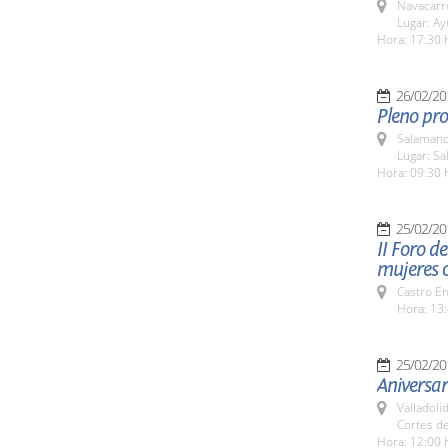
Navacarr
Lugar: A
Hora: 17:30 
26/02/20
Pleno pro
Salamanc
Lugar: Sa
Hora: 09:30 
25/02/20
II Foro d
mujeres c
Castro E
Hora: 13:
25/02/20
Aniversa
Valladolid
Cortes de
Hora: 12:00 