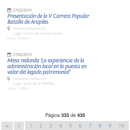
27/02/2019
Presentación de la V Carrera Popular
Batalla de Arapiles
Arapiles (Salamanca)
Lugar: Centro de Interpretación
Hora: 19:30 h.
27/02/2019
Mesa redonda 'La experiencia de la
administración local en la puesta en
valor del legado patrimonial'
Valladolid (Valladolid)
Lugar: Sede de la FRMPCyL
Hora: 11:45 h.
Página
333
de
435
1
2
3
4
5
6
7
8
9
10
<<
<