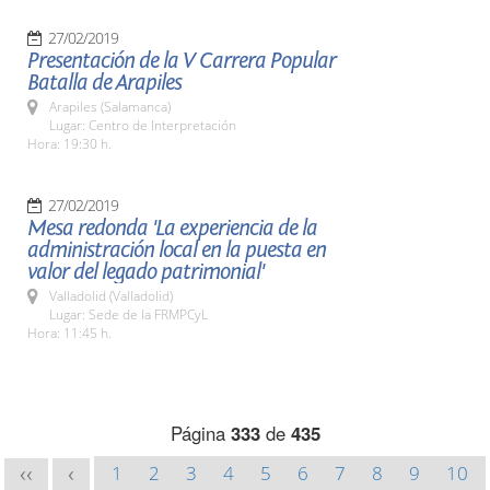
27/02/2019
Presentación de la V Carrera Popular
Batalla de Arapiles
Arapiles (Salamanca)
Lugar: Centro de Interpretación
Hora: 19:30 h.
27/02/2019
Mesa redonda 'La experiencia de la
administración local en la puesta en
valor del legado patrimonial'
Valladolid (Valladolid)
Lugar: Sede de la FRMPCyL
Hora: 11:45 h.
Página
333
de
435
1
2
3
4
5
6
7
8
9
10
<<
<